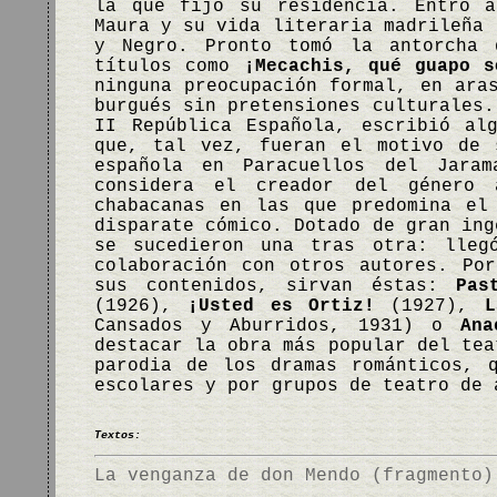
la que fijó su residencia. Entró a
Maura y su vida literaria madrileña 
y Negro. Pronto tomó la antorcha 
títulos como
¡Mecachis, qué guapo s
ninguna preocupación formal, en ara
burgués sin pretensiones culturales.
II República Española, escribió al
que, tal vez, fueran el motivo de 
española en Paracuellos del Jaram
considera el creador del género 
chabacanas en las que predomina el
disparate cómico. Dotado de gran ing
se sucedieron una tras otra: lleg
colaboración con otros autores. Po
sus contenidos, sirvan éstas:
Pas
(1926),
¡Usted es Ortiz!
(1927),
L
Cansados y Aburridos, 1931) o
Ana
destacar la obra más popular del te
parodia de los dramas románticos, 
escolares y por grupos de teatro de
Textos:
La venganza de don Mendo (fragmento)