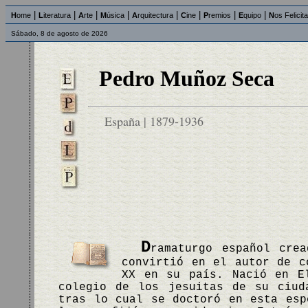
|
|
|
|
|
|
|
|
H
ome
L
iteratura
A
rte
M
úsica
A
rquitectura
C
ine
P
remios
E
quipo
N
os Felicit
Sábado, 8 de agosto de 2026
Pedro Muñoz Seca
España | 1879-1936
D
ramaturgo español cre
convirtió en el autor de c
XX en su país. Nació en E
colegio de los jesuitas de su ciud
tras lo cual se doctoró en esta esp