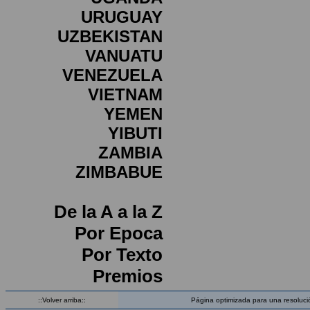
URUGUAY
UZBEKISTAN
VANUATU
VENEZUELA
VIETNAM
YEMEN
YIBUTI
ZAMBIA
ZIMBABUE
De la A a la Z
Por Epoca
Por Texto
Premios
::Volver arriba::
Página optimizada para una resoluci