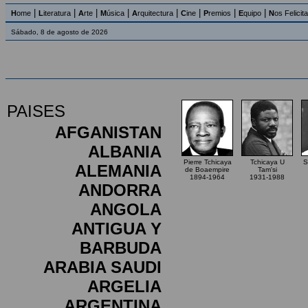
|
|
|
|
|
|
|
|
H
ome
L
iteratura
A
rte
M
úsica
A
rquitectura
C
ine
P
remios
E
quipo
N
os Felicit
Sábado, 8 de agosto de 2026
PAISES
AFGANISTAN
ALBANIA
Pierre Tchicaya
Tchicaya U
S
ALEMANIA
de Boaempire
Tam'si
1894-1964
1931-1988
ANDORRA
ANGOLA
ANTIGUA Y
BARBUDA
ARABIA SAUDI
ARGELIA
ARGENTINA