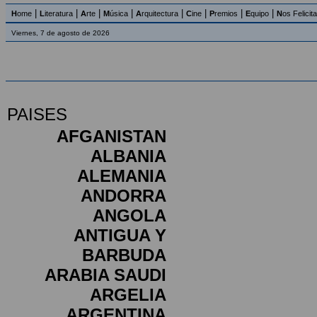
|
|
|
|
|
|
|
|
H
ome
L
iteratura
A
rte
M
úsica
A
rquitectura
C
ine
P
remios
E
quipo
N
os Felicit
Viernes, 7 de agosto de 2026
PAISES
AFGANISTAN
ALBANIA
ALEMANIA
ANDORRA
ANGOLA
ANTIGUA Y
BARBUDA
ARABIA SAUDI
ARGELIA
ARGENTINA