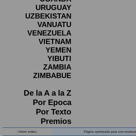
URUGUAY
UZBEKISTAN
VANUATU
VENEZUELA
VIETNAM
YEMEN
YIBUTI
ZAMBIA
ZIMBABUE
De la A a la Z
Por Epoca
Por Texto
Premios
::Volver arriba::
Página optimizada para una resoluci