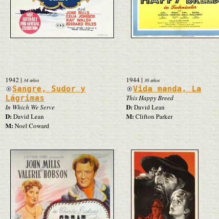
1942
|
1944
|
34 años
36 años
Sangre, Sudor y
Vida manda, La
Lágrimas
This Happy Breed
D:
In Which We Serve
David Lean
D:
M:
David Lean
Clifton Parker
M:
Noel Coward