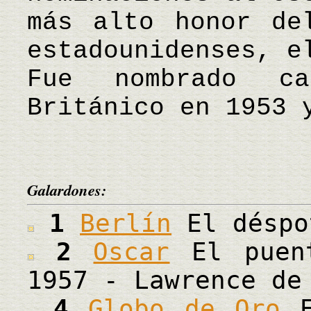
más alto honor de
estadounidenses, e
Fue nombrado ca
Británico en 1953 
Galardones:
1
Berlín
El déspo
2
Oscar
El puent
1957 - Lawrence de
4
Globo de Oro
E