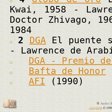
Kwai, 1958 - Lawr
Doctor Zhivago, 19
1984
2
DGA
El puente s
- Lawrence de Arab
DGA - Premio de
Bafta de Honor
AFI
(1990)
Audio |
copyright
© 199