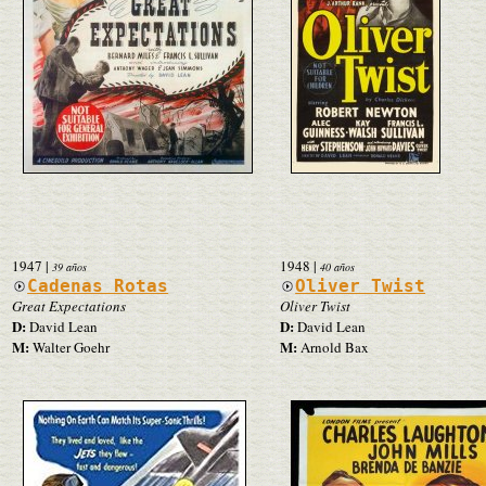
1947
|
1948
|
39 años
40 años
Cadenas Rotas
Oliver Twist
Great Expectations
Oliver Twist
D:
D:
David Lean
David Lean
M:
M:
Walter Goehr
Arnold Bax