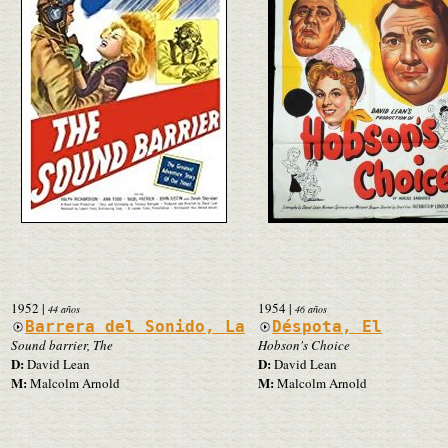
1952
|
1954
|
44 años
46 años
Barrera del Sonido, La
Déspota, El
Sound barrier, The
Hobson's Choice
D:
D:
David Lean
David Lean
M:
M:
Malcolm Arnold
Malcolm Arnold