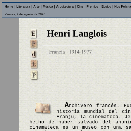
|
|
|
|
|
|
|
|
H
ome
L
iteratura
A
rte
M
úsica
A
rquitectura
C
ine
P
remios
E
quipo
N
os Felicit
Viernes, 7 de agosto de 2026
Henri Langlois
Francia | 1914-1977
A
rchivero francés. F
historia mundial del ci
Franju, la cinemateca. Je
hecho de haber salvado del anoni
cinemateca es un museo con una s