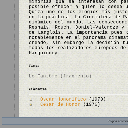
minorías que se interesan con pa
posible ofrecer a quien lo desee 
Quizá uno de los elogios más justo
en la práctica. La Cinemateca de P
dinámico del mundo. Las consecuenc
Resnais, Rouch, Doniel-Valcroze y 
de Langlois. La importancia pues 
notablemente en el panorama cinema
creado, sin embargo la decisión t
todos los realizadores europeos de
Harguindey
Textos:
Le Fantôme (fragmento)
Galardones:
Oscar Honorífico
(1973)
Cesar de Honor
(1976)
Página optimiz