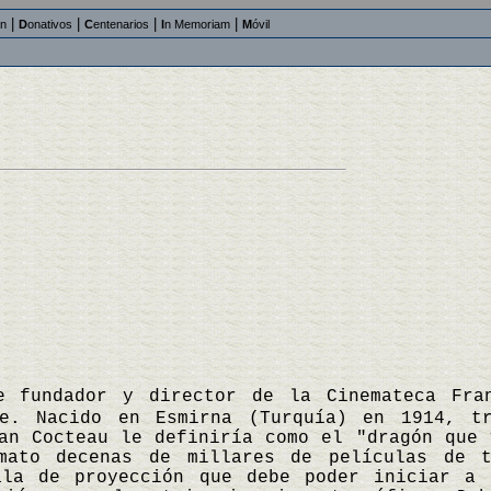
|
|
|
|
an
D
onativos
C
entenarios
I
n Memoriam
M
óvil
ue fundador y director de la Cinemateca Fra
ne. Nacido en Esmirna (Turquía) en 1914, t
an Cocteau le definiría como el "dragón que 
mato decenas de millares de películas de t
ala de proyección que debe poder iniciar a