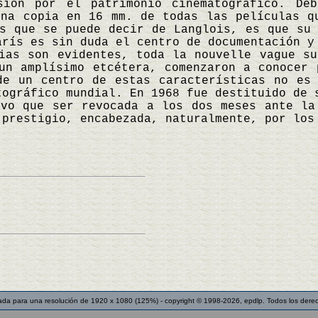
sión por el patrimonio cinematográfico. De
una copia en 16 mm. de todas las películas q
s que se puede decir de Langlois, es que su 
arís es sin duda el centro de documentación y
ias son evidentes, toda la nouvelle vague su
un amplísimo etcétera, comenzaron a conocer 
de un centro de estas características no es
tográfico mundial. En 1968 fue destituido de 
uvo que ser revocada a los dos meses ante la
 prestigio, encabezada, naturalmente, por lo
ada para una resolución de 1920 x 1080 (125%) - copyright © 1998-2026, epdlp. Todos los dere