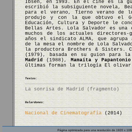
Ibsen, en 1993. En el cine es la g
escribió la subsiguiente novela, Be
para el verano, Tierno verano de l
produjo y con la que obtuvo el G
Educación, Cultura y Deporte le con
Bellas Artes. Lola Salvador es una 
muchos de los actuales directores-
años el sindicato ALMA, que agrupa 
de la mesa el nombre de Lola Salvad
la productora Brothers & Sisters. 
(1979), basada en su guion para l
Madrid
(1988),
Mamaíta y Papantonio
últimas forman la trilogía El oliva
Textos:
La sonrisa de Madrid (fragmento)
Galardones:
Nacional de Cinematografía
(2014)
Página optimizada para una resolución de 1920 x 108