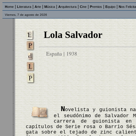
|
|
|
|
|
|
|
|
H
ome
L
iteratura
A
rte
M
úsica
A
rquitectura
C
ine
P
remios
E
quipo
N
os Felicit
Viernes, 7 de agosto de 2026
Lola Salvador
España | 1938
N
ovelista y guionista n
el seudónimo de Salvador M
carrera de guionista en
capítulos de Serie rosa o Barrio Sés
gata sobre el tejado de zinc calien