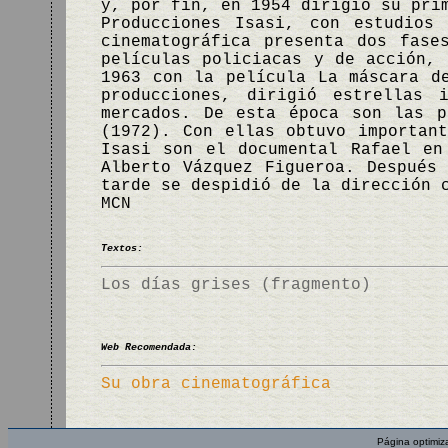
y, por fin, en 1954 dirigió su pri
Producciones Isasi, con estudios
cinematográfica presenta dos fase
películas policiacas y de acción, 
1963 con la película La máscara d
producciones, dirigió estrellas 
mercados. De esta época son las p
(1972). Con ellas obtuvo importan
Isasi son el documental Rafael en
Alberto Vázquez Figueroa. Después
tarde se despidió de la dirección 
MCN
Textos:
Los días grises (fragmento)
Web Recomendada:
Su obra cinematográfica
Página optimiz