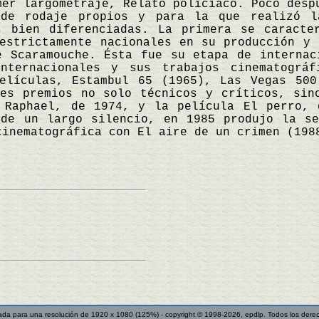
mer largometraje, Relato policiaco. Poco desp
 de rodaje propios y para la que realizó l
s bien diferenciadas. La primera se caracte
estrictamente nacionales en su producción y 
e Scaramouche. Ésta fue su etapa de internac
internacionales y sus trabajos cinematográ
elículas, Estambul 65 (1965), Las Vegas 500
tes premios no solo técnicos y críticos, sin
 Raphael, de 1974, y la película El perro, 
 de un largo silencio, en 1985 produjo la s
cinematográfica con El aire de un crimen (19
ada para una resolución de 1920 x 1080 (125%) - copyright © 1998-2026, epdlp. Todos los dere