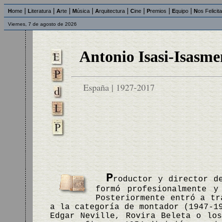
|
|
|
|
|
|
|
|
H
ome
L
iteratura
A
rte
M
úsica
A
rquitectura
C
ine
P
remios
E
quipo
N
os Felicit
Viernes, 7 de agosto de 2026
Antonio Isasi-Isasme
España | 1927-2017
P
roductor y director d
formó profesionalmente 
Posteriormente entró a tr
a la categoría de montador (1947-1
Edgar Neville, Rovira Beleta o los