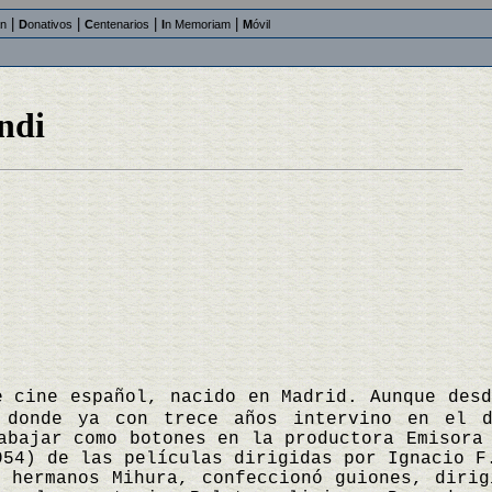
|
|
|
|
an
D
onativos
C
entenarios
I
n Memoriam
M
óvil
ndi
e cine español, nacido en Madrid. Aunque des
y donde ya con trece años intervino en el 
abajar como botones en la productora Emisora
954) de las películas dirigidas por Ignacio F
 hermanos Mihura, confeccionó guiones, dirig