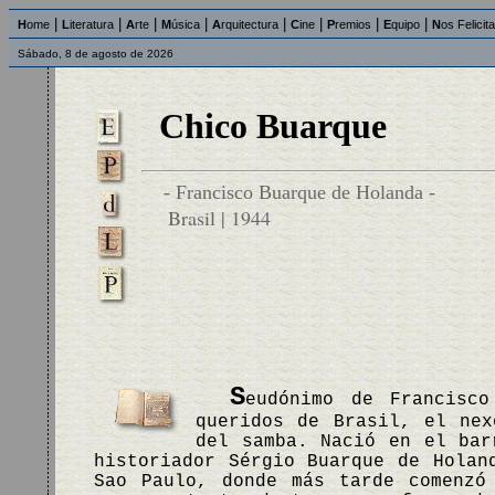
|
|
|
|
|
|
|
|
H
ome
L
iteratura
A
rte
M
úsica
A
rquitectura
C
ine
P
remios
E
quipo
N
os Felicit
Sábado, 8 de agosto de 2026
Chico Buarque
- Francisco Buarque de Holanda -
Brasil | 1944
S
eudónimo de Francisc
queridos de Brasil, el nex
del samba. Nació en el bar
historiador Sérgio Buarque de Holan
Sao Paulo, donde más tarde comenzó