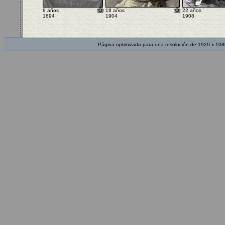
8 años
18 años
22 años
1894
1904
1908
Página optimizada para una resolución de 1920 x 108