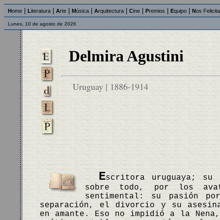
|
|
|
|
|
|
|
|
H
ome
L
iteratura
A
rte
M
úsica
A
rquitectura
C
ine
P
remios
E
quipo
N
os Felicit
Lunes, 10 de agosto de 2026
Delmira Agustini
Uruguay | 1886-1914
E
scritora uruguaya; su 
sobre todo, por los ava
sentimental: su pasión po
separación, el divorcio y su asesin
en amante. Eso no impidió a la Nena,