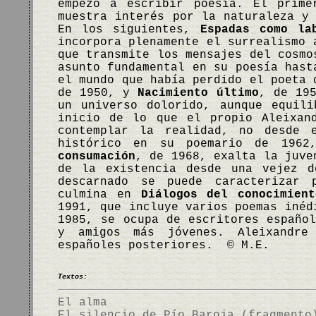
empezó a escribir poesía. El prim
muestra interés por la naturaleza y
En los siguientes,
Espadas como la
incorpora plenamente el surrealismo 
que transmite los mensajes del cosm
asunto fundamental en su poesía hast
el mundo que había perdido el poeta
de 1950, y
Nacimiento último
, de 19
un universo dolorido, aunque equil
inicio de lo que el propio Aleixan
contemplar la realidad, no desde 
histórico en su poemario de 196
consumación
, de 1968, exalta la juve
de la existencia desde una vejez d
descarnado se puede caracterizar 
culmina en
Diálogos del conocimient
1991, que incluye varios poemas iné
1985, se ocupa de escritores españo
y amigos más jóvenes. Aleixandre
españoles posteriores. © M.E.
Textos:
El alma
El silencio de Pío Baroja (fragmento