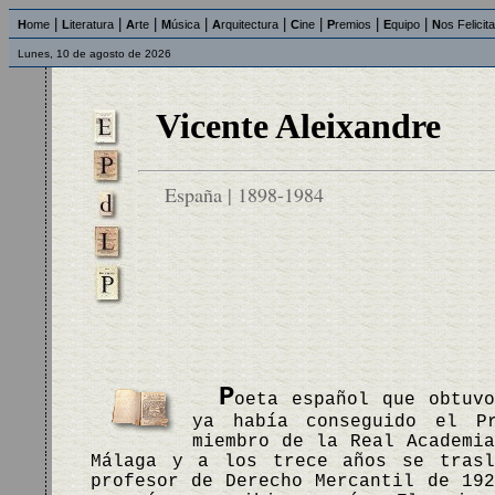
|
|
|
|
|
|
|
|
H
ome
L
iteratura
A
rte
M
úsica
A
rquitectura
C
ine
P
remios
E
quipo
N
os Felicit
Lunes, 10 de agosto de 2026
Vicente Aleixandre
España | 1898-1984
P
oeta español que obtuv
ya había conseguido el P
miembro de la Real Academi
Málaga y a los trece años se trasl
profesor de Derecho Mercantil de 19