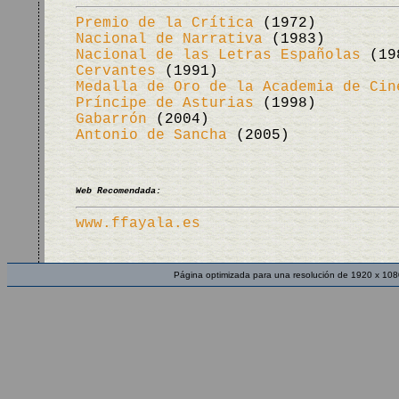
Premio de la Crítica
(1972)
Nacional de Narrativa
(1983)
Nacional de las Letras Españolas
(19
Cervantes
(1991)
Medalla de Oro de la Academia de Cin
Príncipe de Asturias
(1998)
Gabarrón
(2004)
Antonio de Sancha
(2005)
Web Recomendada:
www.ffayala.es
Página optimizada para una resolución de 1920 x 108