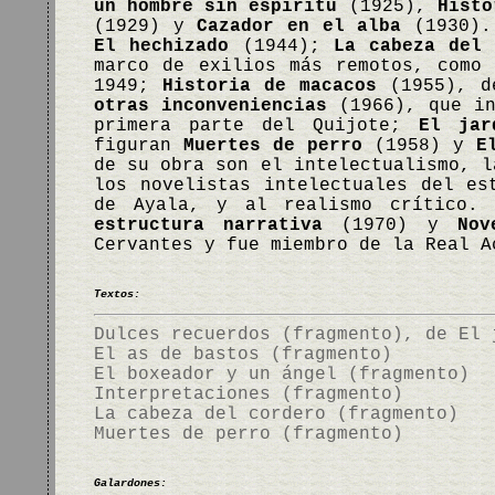
un hombre sin espíritu
(1925),
Histo
(1929) y
Cazador en el alba
(1930). 
El hechizado
(1944);
La cabeza del 
marco de exilios más remotos, como
1949;
Historia de macacos
(1955), d
otras inconveniencias
(1966), que in
primera parte del Quijote;
El jar
figuran
Muertes de perro
(1958) y
E
de su obra son el intelectualismo, l
los novelistas intelectuales del es
de Ayala, y al realismo crítico.
estructura narrativa
(1970) y
Nov
Cervantes y fue miembro de la Real 
Textos:
Dulces recuerdos (fragmento), de El 
El as de bastos (fragmento)
El boxeador y un ángel (fragmento)
Interpretaciones (fragmento)
La cabeza del cordero (fragmento)
Muertes de perro (fragmento)
Galardones: