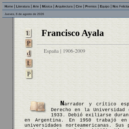
|
|
|
|
|
|
|
|
H
ome
L
iteratura
A
rte
M
úsica
A
rquitectura
C
ine
P
remios
E
quipo
N
os Felicit
Jueves, 6 de agosto de 2026
Francisco Ayala
España | 1906-2009
N
arrador y crítico es
Derecho en la Universidad 
1933. Debió exiliarse duran
en Argentina. En 1950 trabajó e
universidades norteamericanas. Sus