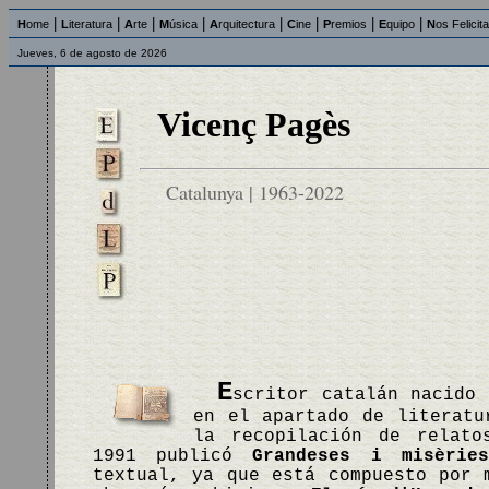
|
|
|
|
|
|
|
|
H
ome
L
iteratura
A
rte
M
úsica
A
rquitectura
C
ine
P
remios
E
quipo
N
os Felicit
Jueves, 6 de agosto de 2026
Vicenç Pagès
Catalunya | 1963-2022
E
scritor catalán nacido 
en el apartado de literatu
la recopilación de relat
1991 publicó
Grandeses i misèrie
textual, ya que está compuesto por 