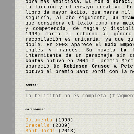
obra más ambiciosa,
El món d'Horaci
,
la ficción y el ensayo creativo. E
libro de mayor éxito, que narra mil 
seguiría, al año siguiente,
Un tra
que considera el texto como una mez
y competencia, de magia y discip
1998) marca el retorno al género
recopilación es unitaria, ya que q
doble. En 2003 aparece
El Baix Empo
inglés y francés. Su novela
La f
intermitente de un personaje sin c
contes
obtuvo en 2004 el premio Merc
apareció
De Robinson Crusoe a Pete
obtuvo el premio Sant Jordi con la 
Textos:
La felicitat no és completa (fragmen
Galardones:
Documenta
(1998)
Crexells
(2009)
Sant Jordi
(2013)