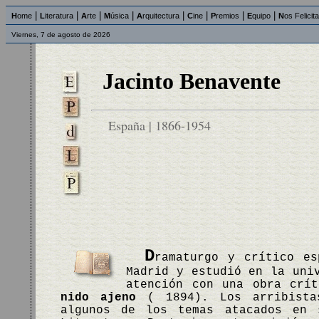
|
|
|
|
|
|
|
|
H
ome
L
iteratura
A
rte
M
úsica
A
rquitectura
C
ine
P
remios
E
quipo
N
os Felicit
Viernes, 7 de agosto de 2026
Jacinto Benavente
España | 1866-1954
D
ramaturgo y crítico es
Madrid y estudió en la uni
atención con una obra crí
nido ajeno
( 1894). Los arribistas
algunos de los temas atacados en 