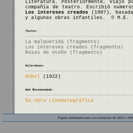
Literatura. Posteriormente, viajó p
compañía de teatro. Escribió numero
Los intereses creados
(1907), basada
y algunas obras infantiles. © M.E.
Textos:
La malquerida (fragmento)
Los intereses creados (fragmento)
Rosas de otoño (fragmento)
Galardones:
Nobel
(1922)
Web Recomendada:
Su obra cinematográfica
Página optimizada para una resolución de 1920 x 108