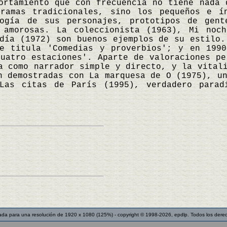
ortamiento que con frecuencia no tiene nada 
dramas tradicionales, sino los pequeños e í
logía de sus personajes, prototipos de gen
s amorosas. La coleccionista (1963), Mi noc
día (1972) son buenos ejemplos de su estilo.
e titula 'Comedias y proverbios'; y en 1990
uatro estaciones'. Aparte de valoraciones pe
a como narrador simple y directo, y la vital
n demostradas con La marquesa de O (1975), u
 Las citas de París (1995), verdadero parad
ada para una resolución de 1920 x 1080 (125%) - copyright © 1998-2026, epdlp. Todos los dere