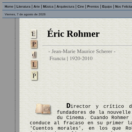
|
|
|
|
|
|
|
|
H
ome
L
iteratura
A
rte
M
úsica
A
rquitectura
C
ine
P
remios
E
quipo
N
os Felicit
Viernes, 7 de agosto de 2026
Éric Rohmer
- Jean-Marie Maurice Scherer -
Francia | 1920-2010
D
irector y crítico d
fundadores de la nouvelle
du Cinema. Cuando Rohmer
conduce al fracaso en su primer l
'Cuentos morales', en los que Ro