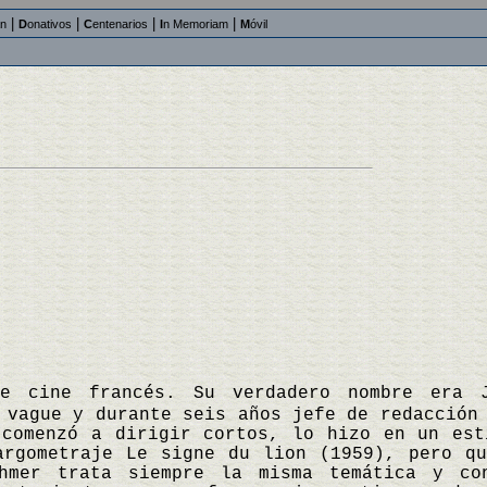
|
|
|
|
an
D
onativos
C
entenarios
I
n Memoriam
M
óvil
e cine francés. Su verdadero nombre era 
 vague y durante seis años jefe de redacción
 comenzó a dirigir cortos, lo hizo en un est
argometraje Le signe du lion (1959), pero q
hmer trata siempre la misma temática y co