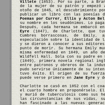
Villete
(1853). Por su parte, a Bran
de la mujer de su patrón y empezó 
otoño de 1845, el descubrimiento po
publicar un libro con las poesías 
Poemas por Currer, Ellis y Acton Bel
su nombre en los seudónimos. Lo paga
Después, cada hermana se embarcó e
Eyre
(1847), de Charlotte, que tuv
Cumbres borrascosas, de Emily, 
especulación sobre la identidad de l
y se dieron a conocer a sus editores
punto de morir. Su hermana Emily mu
misma enfermedad en 1849, un año d
Wildfell Hall. Sola con su padre en
(1849), primera novela regional ing
entre patronos y obreros de la indu
pudo servirse únicamente de su inten
tuvo éxito. El origen de su fuerza
puede verse primero en
Jane Eyre
y d
Charlotte se casó en 1852 con el coa
el cuarto hombre en proponérselo. El
y murió de tuberculosis como sus h
las circunstancias de sus vidas, s
han fascinado a las nuevas genera