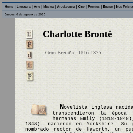
|
|
|
|
|
|
|
|
H
ome
L
iteratura
A
rte
M
úsica
A
rquitectura
C
ine
P
remios
E
quipo
N
os Felicit
Jueves, 6 de agosto de 2026
Charlotte Brontë
Gran Bretaña | 1816-1855
N
ovelista inglesa nacid
transcendieron la época 
hermanas Emily (1818-1848)
1848), nacieron en Yorkshire. Su 
nombrado rector de Haworth, un pu