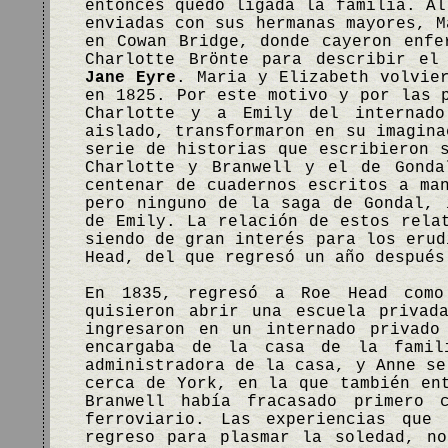
entonces quedó ligada la familia. Al
enviadas con sus hermanas mayores, M
en Cowan Bridge, donde cayeron enfe
Charlotte Brönte para describir el
Jane Eyre
. Maria y Elizabeth volvie
en 1825. Por este motivo y por las 
Charlotte y a Emily del internado
aislado, transformaron en su imagina
serie de historias que escribieron 
Charlotte y Branwell y el de Gonda
centenar de cuadernos escritos a ma
pero ninguno de la saga de Gondal, 
de Emily. La relación de estos rela
siendo de gran interés para los erud
Head, del que regresó un año después
En 1835, regresó a Roe Head como
quisieron abrir una escuela privad
ingresaron en un internado privado
encargaba de la casa de la famil
administradora de la casa, y Anne se
cerca de York, en la que también en
Branwell había fracasado primero 
ferroviario. Las experiencias que
regreso para plasmar la soledad, n