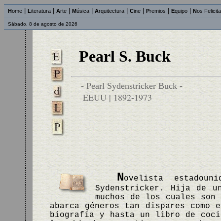
|
|
|
|
|
|
|
|
H
ome
L
iteratura
A
rte
M
úsica
A
rquitectura
C
ine
P
remios
E
quipo
N
os Felicit
Sábado, 8 de agosto de 2026
Pearl S. Buck
- Pearl Sydenstricker Buck -
EEUU | 1892-1973
N
ovelista estadoun
Sydenstricker. Hija de u
muchos de los cuales son 
abarca géneros tan dispares como e
biografía y hasta un libro de coci