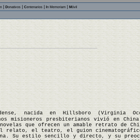
|
|
|
|
an
D
onativos
C
entenarios
I
n Memoriam
M
óvil
idense, nacida en Hillsboro (Virginia Oc
nos misioneros presbiterianos vivió en Chin
novelas que ofrecen un amable retrato de Chi
l relato, el teatro, el guion cinematográfic
na. Su estilo sencillo y directo, y su preoc