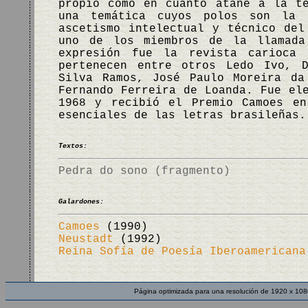
propio como en cuanto atañe a la t
una temática cuyos polos son la 
ascetismo intelectual y técnico del
uno de los miembros de la llamada
expresión fue la revista carioca 
pertenecen entre otros Ledo Ivo, D
Silva Ramos, José Paulo Moreira da
Fernando Ferreira de Loanda. Fue el
1968 y recibió el Premio Camoes en
esenciales de las letras brasileña
Textos:
Pedra do sono (fragmento)
Galardones:
Camoes
(1990)
Neustadt
(1992)
Reina Sofía de Poesía Iberoamericana
Página optimizada para una resolución de 1920 x 108