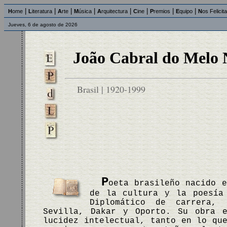
|
|
|
|
|
|
|
|
H
ome
L
iteratura
A
rte
M
úsica
A
rquitectura
C
ine
P
remios
E
quipo
N
os Felicit
Jueves, 6 de agosto de 2026
João Cabral do Melo 
Brasil | 1920-1999
P
oeta brasileño nacido e
de la cultura y la poesía 
Diplomático de carrera, 
Sevilla, Dakar y Oporto. Su obra e
lucidez intelectual, tanto en lo qu