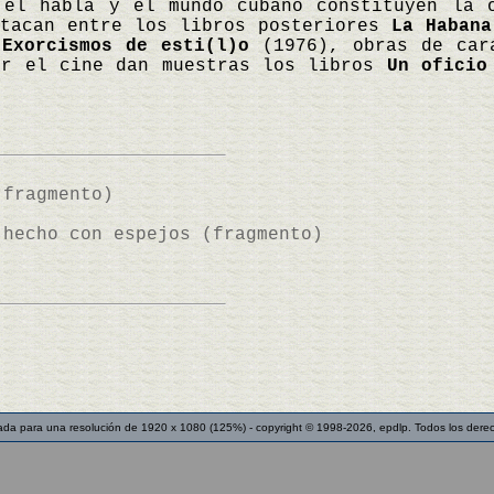
 el habla y el mundo cubano constituyen la 
stacan entre los libros posteriores
La Habana
y
Exorcismos de esti(l)o
(1976), obras de car
or el cine dan muestras los libros
Un oficio
(fragmento)
 hecho con espejos (fragmento)
ada para una resolución de 1920 x 1080 (125%) - copyright © 1998-2026, epdlp. Todos los dere