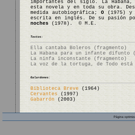
importantes del siglo. La Habana,
esta novela y en toda su obra. De
medida autobiográfica;
O
(1975) 
escrita en inglés. De su pasión p
noches
(1978). © M.E.
Textos:
Ella cantaba Boleros (fragmento)
La Habana para un infante difunto 
La ninfa inconstante (fragmento)
La voz de la tortuga, de Todo está
Galardones:
Biblioteca Breve
(1964)
Cervantes
(1997)
Gabarrón
(2003)
Página optimiz