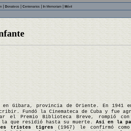
|
|
|
|
an
D
onativos
C
entenarios
I
n Memoriam
M
óvil
nfante
ó en Gibara, provincia de Oriente. En 1941 
cribir. Fundó la Cinemateca de Cuba y fue ag
ar el Premio Biblioteca Breve, rompió con
n la que residió hasta su muerte.
Así en la p
res tristes tigres
(1967) le confirmó como