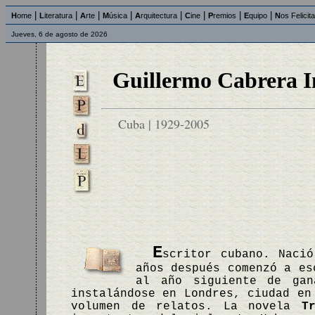
|
|
|
|
|
|
|
|
H
ome
L
iteratura
A
rte
M
úsica
A
rquitectura
C
ine
P
remios
E
quipo
N
os Felicit
Jueves, 6 de agosto de 2026
Guillermo Cabrera I
Cuba | 1929-2005
E
scritor cubano. Naci
años después comenzó a es
al año siguiente de gan
instalándose en Londres, ciudad e
volumen de relatos. La novela
T