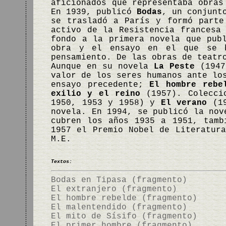
aficionados que representaba obras
En 1939, publicó
Bodas
, un conjunt
se trasladó a París y formó parte
activo de la Resistencia francesa
fondo a la primera novela que pub
obra y el ensayo en el que se
pensamiento. De las obras de teatr
Aunque en su novela
La Peste
(1947)
valor de los seres humanos ante lo
ensayo precedente;
El hombre rebe
exilio y el reino
(1957). Coleccio
1950, 1953 y 1958) y
El verano
(1
novela. En 1994, se publicó la no
cubren los años 1935 a 1951, tamb
1957 el Premio Nobel de Literatur
M.E.
Textos:
Bodas en Tipasa (fragmento)
El extranjero (fragmento)
El hombre rebelde (fragmento)
El malentendido (fragmento)
El mito de Sísifo (fragmento)
El primer hombre (fragmento)