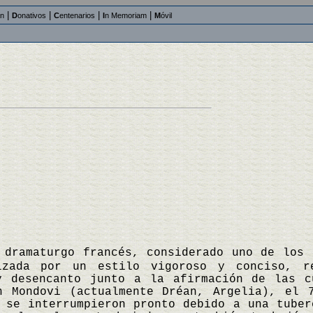
|
|
|
|
an
D
onativos
C
entenarios
I
n Memoriam
M
óvil
 dramaturgo francés, considerado uno de los 
izada por un estilo vigoroso y conciso, r
y desencanto junto a la afirmación de las c
n Mondovi (actualmente Dréan, Argelia), el 
 se interrumpieron pronto debido a una tuber