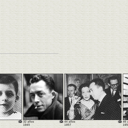
32 años
44 años
46 
1945
1957
195