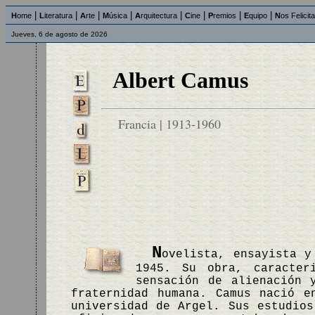
|
|
|
|
|
|
|
|
H
ome
L
iteratura
A
rte
M
úsica
A
rquitectura
C
ine
P
remios
E
quipo
N
os Felicit
Jueves, 6 de agosto de 2026
Albert Camus
Francia | 1913-1960
N
ovelista, ensayista y
1945. Su obra, caracter
sensación de alienación 
fraternidad humana. Camus nació e
universidad de Argel. Sus estudios