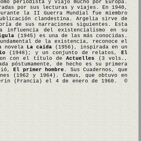
como periodista y viajó mucho por Europa.
radas por sus lecturas y viajes. En 1940,
Durante la II Guerra Mundial fue miembro
ublicación clandestina. Argelia sirve de
ría de sus narraciones siguientes. Esta
 influencia del existencialismo en su
ígula
(1945) es una de las más conocidas.
undamental de la existencia, reconoce el
la novela
La caída
(1956), inspirada en un
io
(1948); y un conjunto de relatos,
El
ron con el título de
Actuelles
(3 vols.,
da póstumamente, de hecho es su primera
urió,
El primer hombre
. Sus Cuadernos, que
enes (1962 y 1964). Camus, que obtuvo en
lerin (Francia) el 4 de enero de 1960. ©