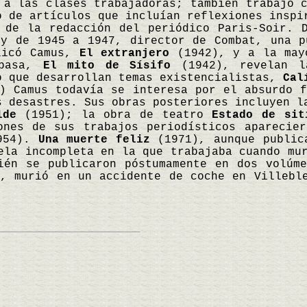
 a las clases trabajadoras; también trabajó 
o de artículos que incluían reflexiones inspi
 de la redacción del periódico Paris-Soir. 
 y de 1945 a 1947, director de Combat, una p
licó Camus,
El extranjero
(1942), y a la mayo
 basa,
El mito de Sísifo
(1942), revelan la
o que desarrollan temas existencialistas,
Cal
 Camus todavía se interesa por el absurdo f
s desastres. Sus obras posteriores incluyen 
lde
(1951); la obra de teatro
Estado de sit
nes de sus trabajos periodísticos aparecie
954).
Una muerte feliz
(1971), aunque publica
vela incompleta en la que trabajaba cuando m
ién se publicaron póstumamente en dos volúm
a, murió en un accidente de coche en Villeb