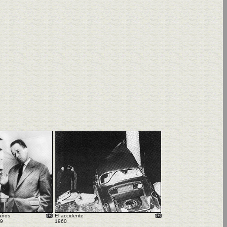
años
El accidente
9
1960