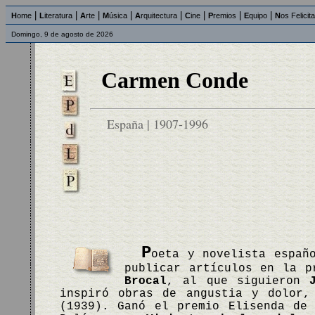
|
|
|
|
|
|
|
|
H
ome
L
iteratura
A
rte
M
úsica
A
rquitectura
C
ine
P
remios
E
quipo
N
os Felicit
Domingo, 9 de agosto de 2026
Carmen Conde
España | 1907-1996
P
oeta y novelista españ
publicar artículos en la p
Brocal
, al que siguieron
inspiró obras de angustia y dolor
(1939). Ganó el premio Elisenda de