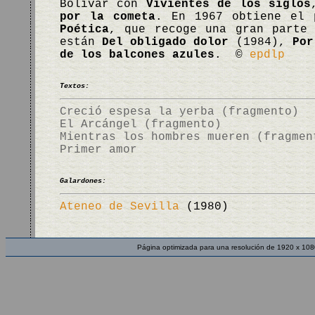
Bolívar con
Vivientes de los siglos
por la cometa
. En 1967 obtiene el 
Poética
, que recoge una gran parte 
están
Del obligado dolor
(1984),
Por
de los balcones azules
. ©
epdlp
Textos:
Creció espesa la yerba (fragmento)
El Arcángel (fragmento)
Mientras los hombres mueren (fragmen
Primer amor
Galardones:
Ateneo de Sevilla
(1980)
Página optimizada para una resolución de 1920 x 108