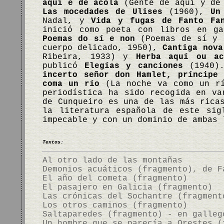
aquí e de acolá
(Gente de aquí y de 
Las mocedades de Ulises
(1960),
Un
Nadal, y
Vida y fugas de Fanto Fa
inició como poeta con libros en g
Poemas do sí e non
(Poemas de sí y 
cuerpo delicado, 1950),
Cantiga nova
Ribeira, 1933) y
Herba aquí ou ac
publicó
Elegías y canciones
(1940).
incerto señor don Hamlet, príncipe 
coma un río
(La noche va como un r
periodística ha sido recogida en va
de Cunqueiro es una de las más rica
la literatura española de este sig
impecable y con un dominio de ambas
Textos:
Al otro lado de las montañas
Demonios acuáticos (fragmento), de F
El año del cometa (fragmento)
El pasajero en Galicia (fragmento)
Las crónicas del Sochantre (fragment
Los otros caminos (fragmento)
Saltaparedes (fragmento) - en galleg
Un hombre que se parecía a Orestes (