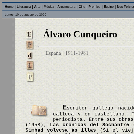
|
|
|
|
|
|
|
|
H
ome
L
iteratura
A
rte
M
úsica
A
rquitectura
C
ine
P
remios
E
quipo
N
os Felicit
Lunes, 10 de agosto de 2026
Álvaro Cunqueiro
España | 1911-1981
E
scritor gallego naci
gallega y en castellano. F
periodista. Entre sus obra
(1958),
Las crónicas del Sochantre
(
Simbad volvesa ás illas
(Si el viej