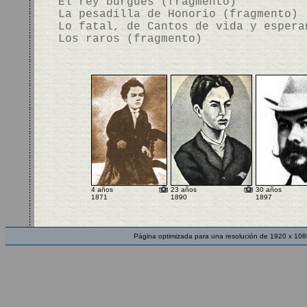
El rey burgués (fragmento)
La pesadilla de Honorio (fragmento)
Lo fatal, de Cantos de vida y espera
Los raros (fragmento)
4 años
23 años
30 años
1871
1890
1897
Página optimizada para una resolución de 1920 x 108