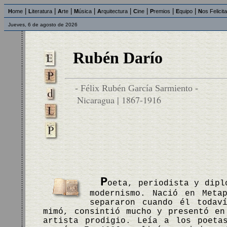
|
|
|
|
|
|
|
|
H
ome
L
iteratura
A
rte
M
úsica
A
rquitectura
C
ine
P
remios
E
quipo
N
os Felicit
Jueves, 6 de agosto de 2026
Rubén Darío
- Félix Rubén García Sarmiento -
Nicaragua | 1867-1916
P
oeta, periodista y dipl
modernismo. Nació en Meta
separaron cuando él todav
mimó, consintió mucho y presentó en
artista prodigio. Leía a los poeta