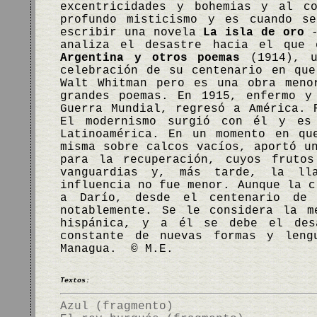
excentricidades y bohemias y al c
profundo misticismo y es cuando s
escribir una novela
La isla de oro
-
analiza el desastre hacia el que 
Argentina y otros poemas
(1914), u
celebración de su centenario en qu
Walt Whitman pero es una obra meno
grandes poemas. En 1915, enfermo y
Guerra Mundial, regresó a América. 
El modernismo surgió con él y es
Latinoamérica. En un momento en qu
misma sobre calcos vacíos, aportó u
para la recuperación, cuyos frutos
vanguardias y, más tarde, la ll
influencia no fue menor. Aunque la c
a Darío, desde el centenario de
notablemente. Se le considera la m
hispánica, y a él se debe el des
constante de nuevas formas y leng
Managua. © M.E.
Textos:
Azul (fragmento)