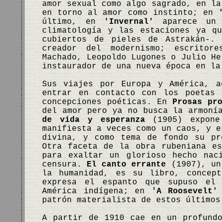
amor sexual como algo sagrado, en l
en torno al amor como instinto; en
último, en
'Invernal'
aparece un 
climatología y las estaciones ya q
cubiertos de pieles de Astrakán-.
creador del modernismo; escritor
Machado, Leopoldo Lugones o Julio He
instaurador de una nueva época en la
Sus viajes por Europa y América, a
entrar en contacto con los poetas 
concepciones poéticas. En
Prosas pr
del amor pero ya no busca la armoní
de vida y esperanza
(1905) expone
manifiesta a veces como un caos, y e
divina, y como tema de fondo su pr
Otra faceta de la obra rubeniana e
para exaltar un glorioso hecho nac
censura.
El canto errante
(1907), un 
la humanidad, es su libro, concep
expresa el espanto que supuso el 
América indígena; en
'A Roosevelt'
patrón materialista de estos últimos
A partir de 1910 cae en un profund