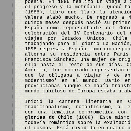
poesía. En 1886 realizó un viaje a 
el progreso y la metrópoli. Quedó f
(1888), libro que llamó la atenció
Valera alabó mucho. De regresó a M
quince meses después nació su primer
España como representante del Gob
celebración del IV Centenario del 
viajes por Estados Unidos, Chile
trabajando para el diario La Nación
1898 regresa a España como correspon
alterna su residencia entre Parí
Francisca Sánchez, una mujer de orig
ella hasta el resto de sus días. C
América, fue nombrado representant
que le obligaba a viajar y de ah
modernismo' en el mundo. Darío e
provincianas aunque se había transf
mundo jubiloso de Europa estaba acab
Inició la carrera literaria en 
tradicionalismo, romanticismo, al 
con una temática comprometida con
glorias de Chile
(1888). Este mismo
todavía romántica sobre la exaltació
el cosmos. Está dividido en cuatro 