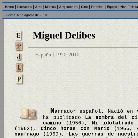
|
|
|
|
|
|
|
|
H
ome
L
iteratura
A
rte
M
úsica
A
rquitectura
C
ine
P
remios
E
quipo
N
os Felicit
Jueves, 6 de agosto de 2026
Miguel Delibes
España | 1920-2010
N
arrador español. Nació en 
ha publicado
La sombra del ci
camino
(1950),
Mi idolatrado 
(1962),
Cinco horas con Mario
(1966, c
náufrago
(1969),
Las guerras de nuestr