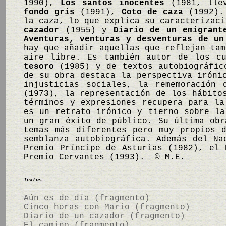
1990),
Los santos inocentes
(1981, llev
fondo gris
(1991),
Coto de caza
(1992). 
la caza, lo que explica su caracterizac
cazador
(1955) y
Diario de un emigrant
Aventuras, venturas y desventuras de un
hay que añadir aquellas que reflejan tam
aire libre. Es también autor de los 
tesoro
(1985) y de textos autobiográfi
de su obra destaca la perspectiva iróni
injusticias sociales, la rememoración
(1973), la representación de los hábito
términos y expresiones recupera para l
es un retrato irónico y tierno sobre la
un gran éxito de público. Su última ob
temas más diferentes pero muy propios 
semblanza autobiográfica. Además del Na
Premio Príncipe de Asturias (1982), el 
Premio Cervantes (1993). © M.E.
Textos:
Aún es de día (fragmento)
Cinco horas con Mario (fragmento)
Diario de un cazador (fragmento)
El camino (fragmento)