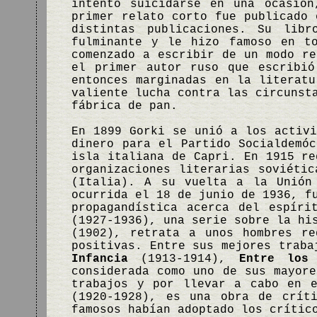
intentó suicidarse en una ocasión
primer relato corto fue publicado 
distintas publicaciones. Su lib
fulminante y le hizo famoso en t
comenzado a escribir de un modo re
el primer autor ruso que escribió
entonces marginadas en la literatu
valiente lucha contra las circuns
fábrica de pan.
En 1899 Gorki se unió a los activi
dinero para el Partido Socialdemó
isla italiana de Capri. En 1915 re
organizaciones literarias soviéti
(Italia). A su vuelta a la Unión
ocurrida el 18 de junio de 1936, f
propagandística acerca del espír
(1927-1936), una serie sobre la hi
(1902), retrata a unos hombres re
positivas. Entre sus mejores traba
Infancia
(1913-1914),
Entre los 
considerada como uno de sus mayore
trabajos y por llevar a cabo en e
(1920-1928), es una obra de crít
famosos habían adoptado los crític