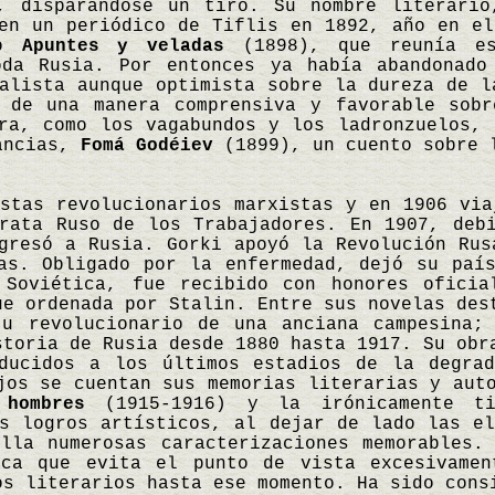
, disparándose un tiro. Su nombre literario
en un periódico de Tiflis en 1892, año en el
ro
Apuntes y veladas
(1898), que reunía es
oda Rusia. Por entonces ya había abandonado
alista aunque optimista sobre la dureza de l
 de una manera comprensiva y favorable sobr
ra, como los vagabundos y los ladronzuelos, 
tancias,
Fomá Godéiev
(1899), un cuento sobre l
stas revolucionarios marxistas y en 1906 via
crata Ruso de los Trabajadores. En 1907, deb
gresó a Rusia. Gorki apoyó la Revolución Rus
cas. Obligado por la enfermedad, dejó su paí
 Soviética, fue recibido con honores oficia
ue ordenada por Stalin. Entre sus novelas de
itu revolucionario de una anciana campesina
storia de Rusia desde 1880 hasta 1917. Su ob
ducidos a los últimos estadios de la degrad
jos se cuentan sus memorias literarias y aut
hombres
(1915-1916) y la irónicamente t
s logros artísticos, al dejar de lado las el
lla numerosas caracterizaciones memorables
ica que evita el punto de vista excesivamen
os literarios hasta ese momento. Ha sido con