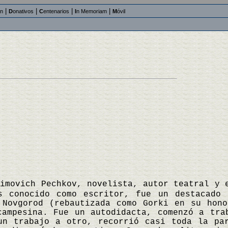
|
|
|
|
an
D
onativos
C
entenarios
I
n Memoriam
M
óvil
ximovich Pechkov, novelista, autor teatral y 
s conocido como escritor, fue un destacado 
 Novgorod (rebautizada como Gorki en su hon
campesina. Fue un autodidacta, comenzó a tra
un trabajo a otro, recorrió casi toda la pa