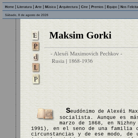
|
|
|
|
|
|
|
|
H
ome
L
iteratura
A
rte
M
úsica
A
rquitectura
C
ine
P
remios
E
quipo
N
os Felicit
Sábado, 8 de agosto de 2026
Maksim Gorki
- Alexéi Maximovich Pechkov -
Rusia | 1868-1936
S
eudónimo de Alexéi Ma
socialista. Aunque es má
marzo de 1868, en Nizhny
1991), en el seno de una familia 
circunstancias y de ese modo, de 