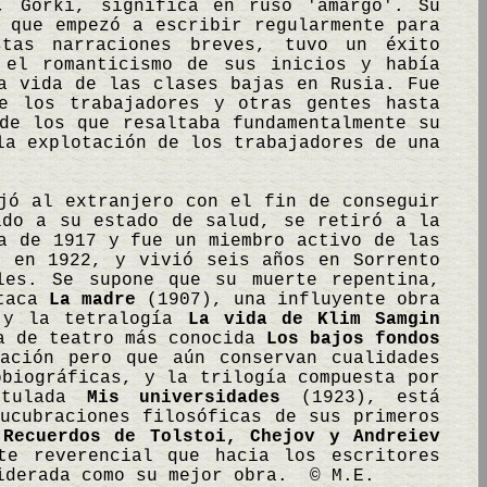
, Gorki, significa en ruso 'amargo'. Su
 que empezó a escribir regularmente para
tas narraciones breves, tuvo un éxito
 el romanticismo de sus inicios y había
a vida de las clases bajas en Rusia. Fue
e los trabajadores y otras gentes hasta
de los que resaltaba fundamentalmente su
a explotación de los trabajadores de una
jó al extranjero con el fin de conseguir
ido a su estado de salud, se retiró a la
a de 1917 y fue un miembro activo de las
s en 1922, y vivió seis años en Sorrento
les. Se supone que su muerte repentina,
staca
La madre
(1907), una influyente obra
; y la tetralogía
La vida de Klim Samgin
ra de teatro más conocida
Los bajos fondos
ación pero que aún conservan cualidades
obiográficas, y la trilogía compuesta por
itulada
Mis universidades
(1923), está
ucubraciones filosóficas de sus primeros
.
Recuerdos de Tolstoi, Chejov y Andreiev
te reverencial que hacia los escritores
siderada como su mejor obra. © M.E.