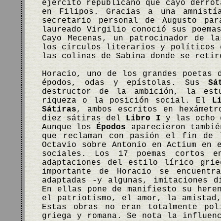
ejército republicano que cayó derrot
en Filipos. Gracias a una amnistí
secretario personal de Augusto par
laureado Virgilio conoció sus poema
Cayo Mecenas, un patrocinador de l
los círculos literarios y políticos 
las colinas de Sabina donde se retir
Horacio, uno de los grandes poetas 
épodos, odas y epístolas. Sus
Sá
destructor de la ambición, la est
riqueza o la posición social. El
L
Sátiras
, ambos escritos en hexámetr
diez sátiras del
Libro I
y las ocho
Aunque los
Épodos
aparecieron tambié
que reclaman con pasión el fin de 
Octavio sobre Antonio en Actium en 
sociales. Los 17 poemas cortos 
adaptaciones del estilo lírico gri
importante de Horacio se encuent
adaptadas -y algunas, imitaciones d
En ellas pone de manifiesto su here
el patriotismo, el amor, la amistad
Estas obras no eran totalmente pol
griega y romana. Se nota la influen