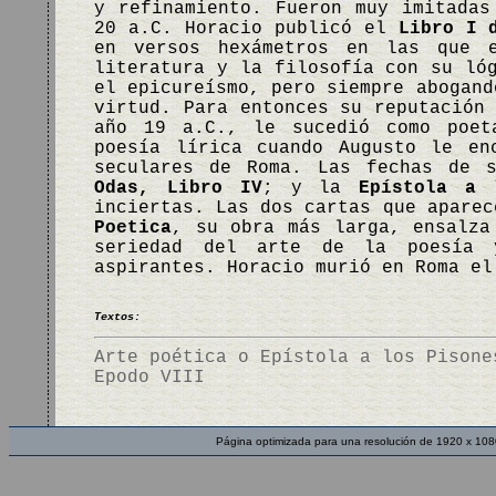
y refinamiento. Fueron muy imitadas
20 a.C. Horacio publicó el
Libro I 
en versos hexámetros en las que e
literatura y la filosofía con su ló
el epicureísmo, pero siempre abogand
virtud. Para entonces su reputación
año 19 a.C., le sucedió como poet
poesía lírica cuando Augusto le en
seculares de Roma. Las fechas de 
Odas, Libro IV
; y la
Epístola a 
inciertas. Las dos cartas que apare
Poetica
, su obra más larga, ensalza
seriedad del arte de la poesía 
aspirantes. Horacio murió en Roma e
Textos:
Arte poética o Epístola a los Pisone
Epodo VIII
Página optimizada para una resolución de 1920 x 108