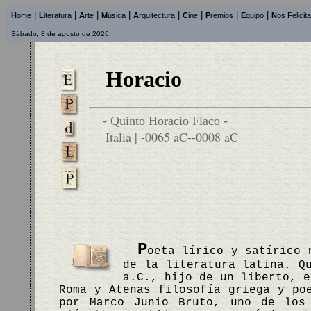
|
|
|
|
|
|
|
|
H
ome
L
iteratura
A
rte
M
úsica
A
rquitectura
C
ine
P
remios
E
quipo
N
os Felicit
Sábado, 8 de agosto de 2026
Horacio
- Quinto Horacio Flaco -
Italia | -0065 aC--0008 aC
P
oeta lírico y satírico 
de la literatura latina. Q
a.C., hijo de un liberto, e
Roma y Atenas filosofía griega y po
por Marco Junio Bruto, uno de los