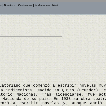
|
|
|
|
an
D
onativos
C
entenarios
I
n Memoriam
M
óvil
uatoriano que comenzó a escribir novelas mu
la indigenista. Nacido en Quito (Ecuador), 
torio Nacional. Tras licenciarse, fue act
e Hacienda de su país. En 1933 su obra teat
enzó a escribir novelas y, aunque abrió 