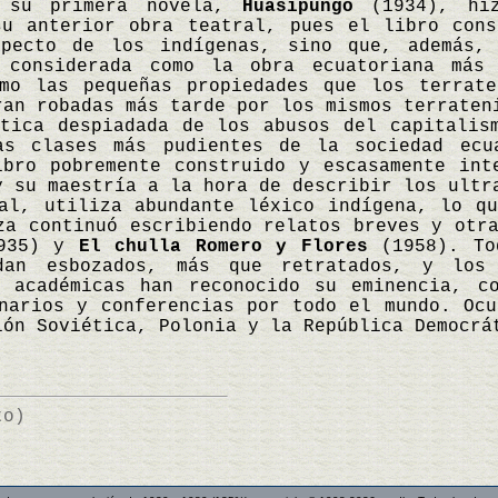
e su primera novela,
Huasipungo
(1934), hiz
su anterior obra teatral, pues el libro con
specto de los indígenas, sino que, además,
 considerada como la obra ecuatoriana más
mo las pequeñas propiedades que los terrate
ran robadas más tarde por los mismos terraten
ítica despiadada de los abusos del capitalis
as clases más pudientes de la sociedad ecu
ibro pobremente construido y escasamente int
y su maestría a la hora de describir los ultr
nal, utiliza abundante léxico indígena, lo q
za continuó escribiendo relatos breves y otr
935) y
El chulla Romero y Flores
(1958). Tod
edan esbozados, más que retratados, y los
s académicas han reconocido su eminencia, c
narios y conferencias por todo el mundo. Ocu
ión Soviética, Polonia y la República Democr
to)