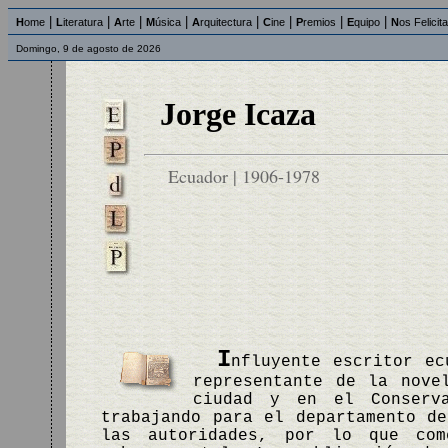
|
|
|
|
|
|
|
|
H
ome
L
iteratura
A
rte
M
úsica
A
rquitectura
C
ine
P
remios
E
quipo
N
os Felicit
Domingo, 9 de agosto de 2026
Jorge Icaza
Ecuador | 1906-1978
I
nfluyente escritor ec
representante de la nove
ciudad y en el Conserva
trabajando para el departamento d
las autoridades, por lo que com