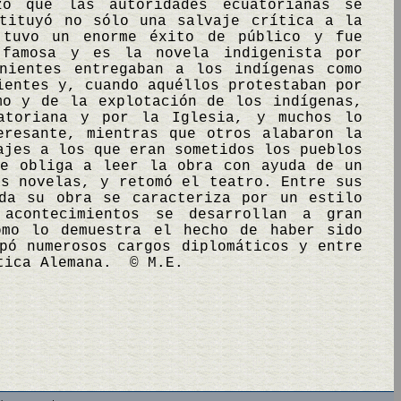
o que las autoridades ecuatorianas se
stituyó no sólo una salvaje crítica a la
 tuvo un enorme éxito de público y fue
 famosa y es la novela indigenista por
nientes entregaban a los indígenas como
ientes y, cuando aquéllos protestaban por
mo y de la explotación de los indígenas,
atoriana y por la Iglesia, y muchos lo
eresante, mientras que otros alabaron la
ajes a los que eran sometidos los pueblos
ue obliga a leer la obra con ayuda de un
as novelas, y retomó el teatro. Entre sus
a su obra se caracteriza por un estilo
 acontecimientos se desarrollan a gran
omo lo demuestra el hecho de haber sido
pó numerosos cargos diplomáticos y entre
ática Alemana. © M.E.