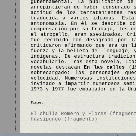
gubernamental. La publicación d
arrepintieran de haber censurado 
actitud de los terratenientes re
traducida a varios idiomas. Está
antonomasia. En él se describe có
compensación por su trabajo, les e
el atropello, eran asesinados. Cr
fue recibido con desagrado por l
criticaron afirmando que era un l
fuerza y la belleza del lenguaje, 
indígenas. De estructura tradicio
vocabulario. Tras esta novela, Ica
novelas destacan
En las calles
(1
sobrecargado: los personajes qu
velocidad. Numerosas institucione
invitado a impartir numerosos semi
1973 y 1977 fue embajador en la Un
Textos:
El chulla Romero y Flores (fragmen
Huasipungo (fragmento)