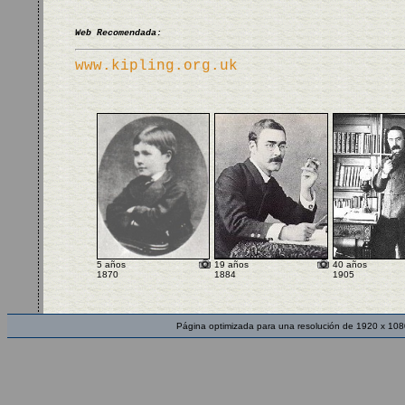
Web Recomendada:
www.kipling.org.uk
5 años
19 años
40 años
1870
1884
1905
Página optimizada para una resolución de 1920 x 108