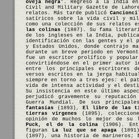
oveja negra'
. Regresó a la India en
Civil and Military Gazette de Lahor
relatos. Más tarde publicó
Cancionci
satíricos sobre la vida civil y mil
como una colección de sus relatos 
las colinas
(1887). Su fama literari
de los ingleses en la India, public
identificación con las gentes y el 
y Estados Unidos, donde contrajo ma
durante un breve periodo en Vermont
fue un escritor prolífico y popular
convirtiéndose en el primer autor i
entre los principales escritores d
versos escritos en la jerga habitua
siempre en torno a tres ejes: el pa
vida de intensa actividad y el dest
Su insistencia en este último aspe
perjudicó gravemente su reputació
Guerra Mundial. De sus principal
fantasías
(1893),
El libro de las t
tierras vírgenes
(1895), coleccione
opinión de muchos lo mejor de su 
Puck, el de la colina
(1906). Ent
figuran
La luz que se apaga
(1891)
(1897), una historia de marineros;