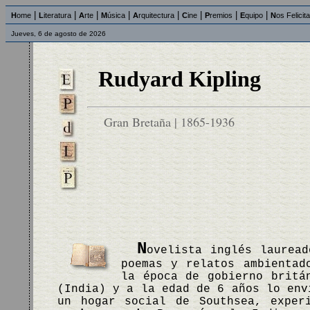
|
|
|
|
|
|
|
|
H
ome
L
iteratura
A
rte
M
úsica
A
rquitectura
C
ine
P
remios
E
quipo
N
os Felicit
Jueves, 6 de agosto de 2026
Rudyard Kipling
Gran Bretaña | 1865-1936
N
ovelista inglés lauread
poemas y relatos ambientad
la época de gobierno britá
(India) y a la edad de 6 años lo env
un hogar social de Southsea, exper