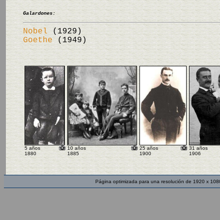
Galardones:
Nobel
(1929)
Goethe
(1949)
5 años
10 años
25 años
31 años
1880
1885
1900
1906
Página optimizada para una resolución de 1920 x 108