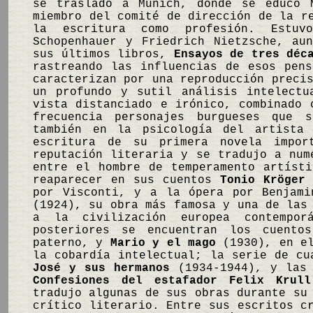
se trasladó a Múnich, donde se educó 
miembro del comité de dirección de la r
la escritura como profesión. Estuv
Schopenhauer y Friedrich Nietzsche, au
sus últimos libros,
Ensayos de tres déc
rastreando las influencias de esos pen
caracterizan por una reproducción preci
un profundo y sutil análisis intelectu
vista distanciado e irónico, combinado 
frecuencia personajes burgueses que s
también en la psicología del artista 
escritura de su primera novela impo
reputación literaria y se tradujo a num
entre el hombre de temperamento artíst
reaparecer en sus cuentos
Tonio Kröger
por Visconti, y a la ópera por Benjam
(1924), su obra más famosa y una de las
a la civilización europea contempo
posteriores se encuentran los cuent
paterno, y
Mario y el mago
(1930), en el
la cobardía intelectual; la serie de cu
José y sus hermanos
(1934-1944), y las
Confesiones del estafador Felix Krull
tradujo algunas de sus obras durante su
crítico literario. Entre sus escritos c