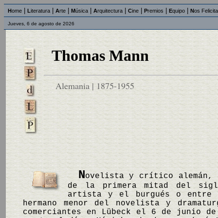
|
|
|
|
|
|
|
|
H
ome
L
iteratura
A
rte
M
úsica
A
rquitectura
C
ine
P
remios
E
quipo
N
os Felicit
Jueves, 6 de agosto de 2026
Thomas Mann
Alemania | 1875-1955
N
ovelista y crítico alemán, 
de la primera mitad del sigl
artista y el burgués o entre 
hermano menor del novelista y dramatur
comerciantes en Lübeck el 6 de junio de