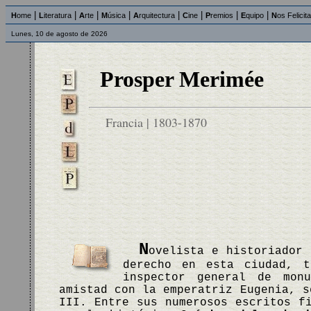
|
|
|
|
|
|
|
|
H
ome
L
iteratura
A
rte
M
úsica
A
rquitectura
C
ine
P
remios
E
quipo
N
os Felicit
Lunes, 10 de agosto de 2026
Prosper Merimée
Francia | 1803-1870
N
ovelista e historiador 
derecho en esta ciudad, t
inspector general de mon
amistad con la emperatriz Eugenia, s
III. Entre sus numerosos escritos f