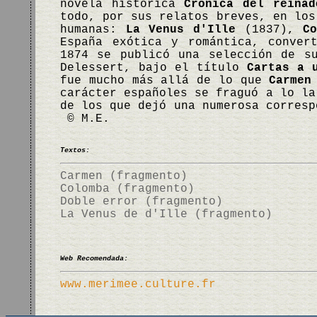
novela histórica
Crónica del reina
todo, por sus relatos breves, en los
humanas:
La Venus d'Ille
(1837),
C
España exótica y romántica, conver
1874 se publicó una selección de s
Delessert, bajo el título
Cartas a 
fue mucho más allá de lo que
Carmen
carácter españoles se fraguó a lo la
de los que dejó una numerosa corres
© M.E.
Textos:
Carmen (fragmento)
Colomba (fragmento)
Doble error (fragmento)
La Venus de d'Ille (fragmento)
Web Recomendada:
www.merimee.culture.fr