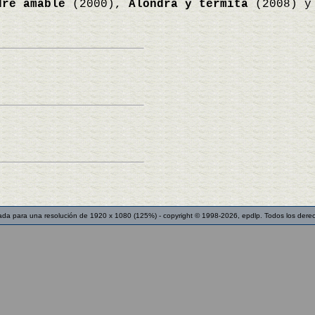
dre amable
(2000),
Alondra y termita
(2008) 
ada para una resolución de 1920 x 1080 (125%) - copyright © 1998-2026, epdlp. Todos los dere