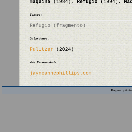
máquina
(1984),
Refugio
(1994),
Ma
Textos:
Refugio (fragmento)
Galardones:
Pulitzer
(2024)
Web Recomendada:
jayneannephillips.com
Página optimiz