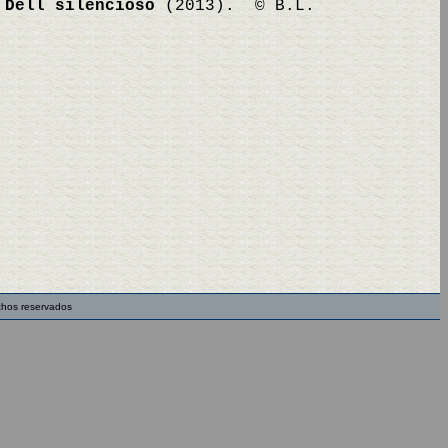
y
Dell silencioso
(2013). © B.L.
chos reservados