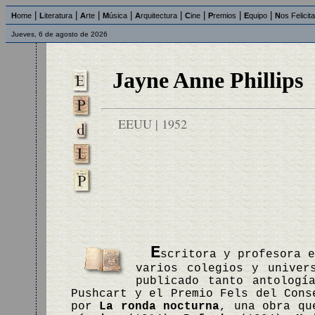
|
|
|
|
|
|
|
|
H
ome
L
iteratura
A
rte
M
úsica
A
rquitectura
C
ine
P
remios
E
quipo
N
os Felicit
Jueves, 6 de agosto de 2026
Jayne Anne Phillips
EEUU | 1952
E
scritora y profesora 
varios colegios y univer
publicado tanto antologí
Pushcart y el Premio Fels del Cons
por
La ronda nocturna
, una obra qu