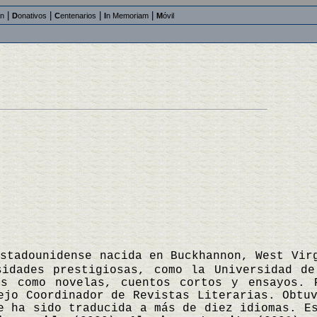
|
|
|
|
an
D
onativos
C
entenarios
I
n Memoriam
M
óvil
estadounidense nacida en Buckhannon, West Vir
sidades prestigiosas, como la Universidad d
as como novelas, cuentos cortos y ensayos.
ejo Coordinador de Revistas Literarias. Obtu
e ha sido traducida a más de diez idiomas. E