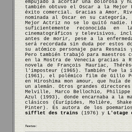
empujado a acortar una dolorosa y h
también obtuvo el Oscar a la Mejor 
éxito comercial. Gracias a Amor, Ri
nominada al Oscar en su categoría,
Mejor Actriz no se lo quitó nadie. 
suficientemente reconocida en
cinematográficos y televisivos, inc
antes de morir, pese a la enfermed
será recordada sin duda por estos d
su atómico personaje para Resnais 
Pero también trabajó para maestros c
en la Mostra de Venecia gracias a R
novela de François Mauriac, Thérè
l'imposteur (1965). También fue la 
(1961), el polémico film de Gillo P
en Hiroshima mon amour, que huía de
un alemán. Otros grandes directores
Melville, Marco Bellochio, Philippe
Azul (1993), donde encarnaba a la m
clásicos (Eurípides, Molière, Shak
Pinter). Es autora de los poemari
sifflet des trains
(1976) y
L'otage 
Textos: