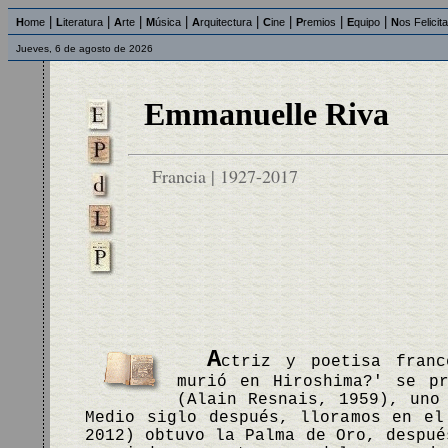
|
|
|
|
|
|
|
|
H
ome
L
iteratura
A
rte
M
úsica
A
rquitectura
C
ine
P
remios
E
quipo
N
os Felicit
Jueves, 6 de agosto de 2026
Emmanuelle Riva
Francia | 1927-2017
A
ctriz y poetisa franc
murió en Hiroshima?' se pr
(Alain Resnais, 1959), uno
Medio siglo después, lloramos en el
2012) obtuvo la Palma de Oro, despué