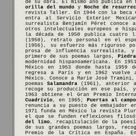
de su obra. El mismo año publica en
orilla del mundo
y
Noche de resurre
revista Taller. En 1944 con la beca 
entra al Servicio Exterior Mexic
surrealista Benjamín Péret conoce 
otros intelectuales europeos e hisp
la década de 1950 publica cuatro l
(1950), retrato personal en el es
(1956), su esfuerzo más riguroso p
prosa de influencia surrealista, 
primero de sus poemas largos,
Piedr
modernidad hispanoamericana. En 195
México en 1953 donde hasta 1959 d
regresa a París y en 1962 vuelve 
México. Conoce a Marie José Tramini,
poemas
Salamandra
(1961), anterior 
recoge su producción en ese país, 
1963 obtiene el Gran Premio Intern
Cuadrivio
, en 1965;
Puertas al campo
renuncia a su puesto de embajador e
1971 funda en México la revista Plu
el que se funden reflexiones filos
del limo
, recapitulación de la poes
de sus grandes poemas largos, rec
Premio de la Crítica en España. E