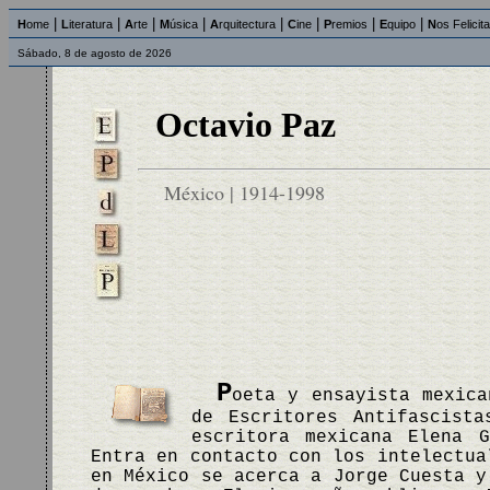
|
|
|
|
|
|
|
|
H
ome
L
iteratura
A
rte
M
úsica
A
rquitectura
C
ine
P
remios
E
quipo
N
os Felicit
Sábado, 8 de agosto de 2026
Octavio Paz
México | 1914-1998
P
oeta y ensayista mexica
de Escritores Antifascist
escritora mexicana Elena 
Entra en contacto con los intelectua
en México se acerca a Jorge Cuesta y