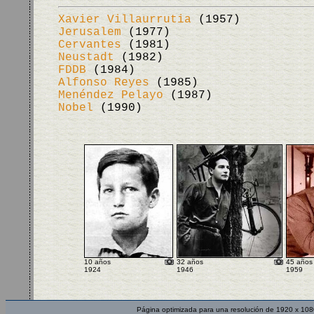
Xavier Villaurrutia
(1957)
Jerusalem
(1977)
Cervantes
(1981)
Neustadt
(1982)
FDDB
(1984)
Alfonso Reyes
(1985)
Menéndez Pelayo
(1987)
Nobel
(1990)
10 años
32 años
45 años
1924
1946
1959
Página optimizada para una resolución de 1920 x 108