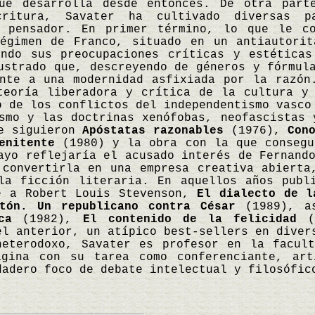
que desarrolla desde entonces. De otra part
critura, Savater ha cultivado diversas p
o pensador. En primer término, lo que le c
égimen de Franco, situado en un antiautorit
ando sus preocupaciones críticas y estética
ustrado que, descreyendo de géneros y fórmul
ente a una modernidad asfixiada por la razón
teoría liberadora y crítica de la cultura y
o de los conflictos del independentismo vasco
smo y las doctrinas xenófobas, neofascistas 
ue siguieron
Apóstatas razonables
(1976),
Con
enitente
(1980) y la obra con la que consegu
ayo reflejaría el acusado interés de Fernand
 convertirla en una empresa creativa abierta
la ficción literaria. En aquellos años pub
e a Robert Louis Stevenson,
El dialecto de l
tón. Un republicano contra César
(1989), as
ca
(1982),
El contenido de la felicidad
(
el anterior, un atípico best-sellers en dive
heterodoxo, Savater es profesor en la facul
agina con su tarea como conferenciante, ar
dadero foco de debate intelectual y filosófi