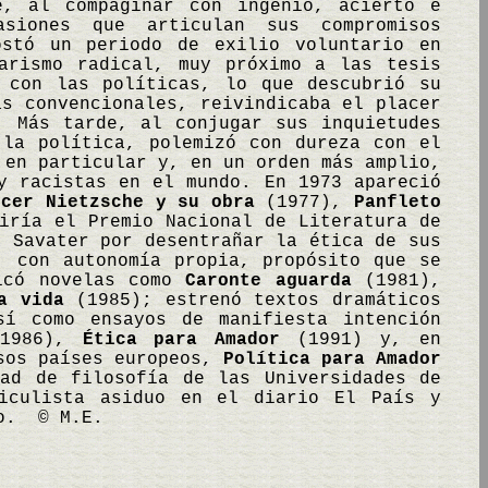
e, al compaginar con ingenio, acierto e
asiones que articulan sus compromisos
ostó un periodo de exilio voluntario en
arismo radical, muy próximo a las tesis
s con las políticas, lo que descubrió su
as convencionales, reivindicaba el placer
. Más tarde, al conjugar sus inquietudes
 la política, polemizó con dureza con el
 en particular y, en un orden más amplio,
y racistas en el mundo. En 1973 apareció
ocer Nietzsche y su obra
(1977),
Panfleto
iría el Premio Nacional de Literatura de
o Savater por desentrañar la ética de sus
, con autonomía propia, propósito que se
licó novelas como
Caronte aguarda
(1981),
a vida
(1985); estrenó textos dramáticos
í como ensayos de manifiesta intención
1986),
Ética para Amador
(1991) y, en
rsos países europeos,
Política para Amador
tad de filosofía de las Universidades de
ticulista asiduo en el diario El País y
co. © M.E.