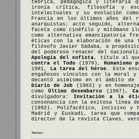
teórica, pedagógica y literaria 
ironía crítica, filosofía y es
intelectuales y su evolución com
Francia en los últimos años del r
anarquistas; acto seguido, altern
faceta como cinéfilo y mitómano il
como alternativa emancipatoria fr
éticas con la elaboración de una 
filósofo Javier Sádaba, a propósit
del poderoso renacer del nacionali
Apología del sofista
, título al q
contra el Todo
(1978),
Humanismo p
1981,
La tarea del héroe
. Este ens
engañosos vínculos con la moral y
decantó asimismo en el ámbito de 
Diario de Job
(1983) y en homenaj
como
Último desembarco
(1987),
Ca
divulgadora:
Invitación a la éti
consonancia con la exitosa línea d
(1992). Polifacético, incisivo y 
Madrid y Euskadi, tarea que comp
director de la revista Claves, ver
Textos: