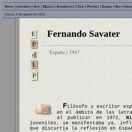
|
|
|
|
|
|
|
|
H
ome
L
iteratura
A
rte
M
úsica
A
rquitectura
C
ine
P
remios
E
quipo
N
os Felicit
Jueves, 6 de agosto de 2026
Fernando Savater
España | 1947
F
ilósofo y escritor es
en el ámbito de las letr
al publicar en 1972,
N
juveniles, se manifestaba ya, inf
que discurría la reflexión en Espa