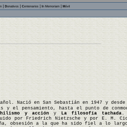
|
|
|
|
an
D
onativos
C
entenarios
I
n Memoriam
M
óvil
pañol. Nació en San Sebastián en 1947 y desde
as y el pensamiento, hasta el punto de conmo
ihilismo y acción
y
La filosofía tachada
.
luido por Friedrich Nietzsche y por E. M. Ci
ña, obsesión a la que ha sido fiel a lo larg