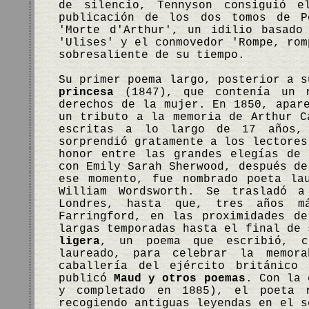
de silencio, Tennyson consiguió e
publicación de los dos tomos de P
'Morte d'Arthur', un idilio basado
'Ulises' y el conmovedor 'Rompe, rom
sobresaliente de su tiempo.
Su primer poema largo, posterior a 
princesa
(1847), que contenía un r
derechos de la mujer. En 1850, apar
un tributo a la memoria de Arthur C
escritas a lo largo de 17 años,
sorprendió gratamente a los lectores
honor entre las grandes elegías de
con Emily Sarah Sherwood, después de
ese momento, fue nombrado poeta la
William Wordsworth. Se trasladó 
Londres, hasta que, tres años m
Farringford, en las proximidades d
largas temporadas hasta el final de
ligera
, un poema que escribió, c
laureado, para celebrar la memor
caballería del ejército británico
publicó
Maud y otros poemas
. Con la
y completado en 1885), el poeta 
recogiendo antiguas leyendas en el s