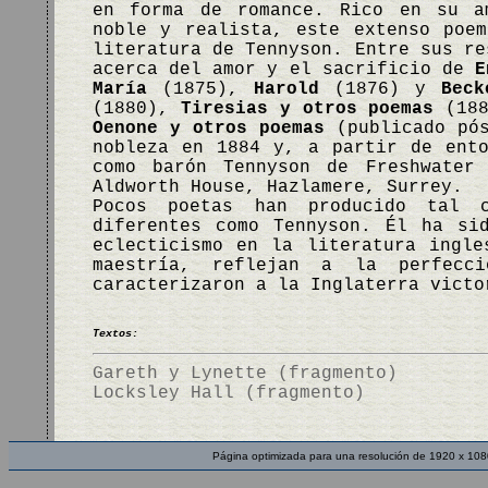
en forma de romance. Rico en su am
noble y realista, este extenso poe
literatura de Tennyson. Entre sus re
acerca del amor y el sacrificio de
E
María
(1875),
Harold
(1876) y
Beck
(1880),
Tiresias y otros poemas
(18
Oenone y otros poemas
(publicado pós
nobleza en 1884 y, a partir de ent
como barón Tennyson de Freshwater
Aldworth House, Hazlamere, Surrey.
Pocos poetas han producido tal 
diferentes como Tennyson. Él ha si
eclecticismo en la literatura ingle
maestría, reflejan a la perfecc
caracterizaron a la Inglaterra vict
Textos:
Gareth y Lynette (fragmento)
Locksley Hall (fragmento)
Página optimizada para una resolución de 1920 x 108