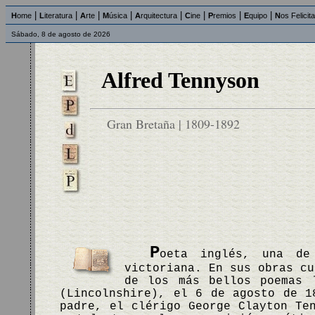
|
|
|
|
|
|
|
|
H
ome
L
iteratura
A
rte
M
úsica
A
rquitectura
C
ine
P
remios
E
quipo
N
os Felicit
Sábado, 8 de agosto de 2026
Alfred Tennyson
Gran Bretaña | 1809-1892
P
oeta inglés, una de
victoriana. En sus obras cu
de los más bellos poemas 
(Lincolnshire), el 6 de agosto de 1
padre, el clérigo George Clayton Te