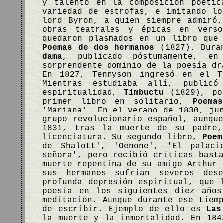
y talento en la composición poétic
variedad de estrofas, e imitando l
lord Byron, a quien siempre admiró
obras teatrales y épicas en vers
quedaron plasmados en un libro que
Poemas de dos hermanos
(1827). Dura
dama
, publicado póstumamente, e
sorprendente dominio de la poesía dr
En 1827, Tennyson ingresó en el T
Mientras estudiaba allí, public
espiritualidad,
Timbuctu
(1829), po
primer libro en solitario,
Poema
'Mariana'. En el verano de 1830, ju
grupo revolucionario español, aunqu
1831, tras la muerte de su padre,
licenciatura. Su segundo libro,
Poem
de Shalott', 'Oenone', 'El palac
señora', pero recibió críticas bast
muerte repentina de su amigo Arthur 
sus hermanos sufrían severos des
profunda depresión espiritual, que 
poesía en los siguientes diez años
meditación. Aunque durante ese tiem
de escribir. Ejemplo de ello es
Las
la muerte y la inmortalidad. En 184