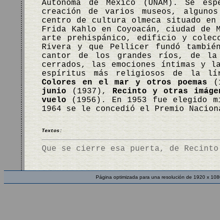
Autónoma de México (UNAM). Se esp
creación de varios museos, algunos
centro de cultura olmeca situado en
Frida Kahlo en Coyoacán, ciudad de 
arte prehispánico, edificio y colec
Rivera y que Pellicer fundó tambié
cantor de los grandes ríos, de la
cerrados, las emociones íntimas y l
espíritus más religiosos de la lí
Colores en el mar y otros poemas
(
junio
(1937),
Recinto y otras imáge
vuelo
(1956). En 1953 fue elegido mi
1964 se le concedió el Premio Nacio
Textos:
Que se cierre esa puerta, de Recinto
Página optimizada para una resolución de 1920 x 108