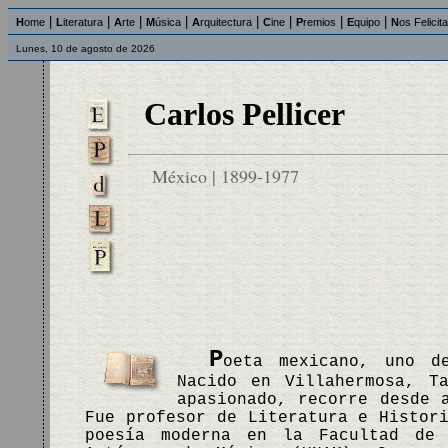
|
|
|
|
|
|
|
|
H
ome
L
iteratura
A
rte
M
úsica
A
rquitectura
C
ine
P
remios
E
quipo
N
os Felicit
Lunes, 10 de agosto de 2026
Carlos Pellicer
México | 1899-1977
P
oeta mexicano, uno d
Nacido en Villahermosa, T
apasionado, recorre desde 
Fue profesor de Literatura e Histor
poesía moderna en la Facultad de 