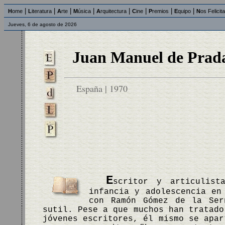
|
|
|
|
|
|
|
|
H
ome
L
iteratura
A
rte
M
úsica
A
rquitectura
C
ine
P
remios
E
quipo
N
os Felicit
Jueves, 6 de agosto de 2026
Juan Manuel de Prad
España | 1970
E
scritor y articulist
infancia y adolescencia en
con Ramón Gómez de la Ser
sutil. Pese a que muchos han tratado
jóvenes escritores, él mismo se apar