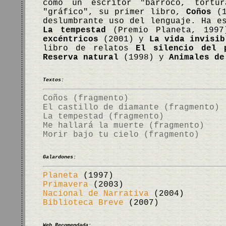
como un escritor "barroco, tortur
"gráfico", su primer libro,
Coños
(1
deslumbrante uso del lenguaje. Ha e
La tempestad
(Premio Planeta, 199
excéntricos
(2001) y
La vida invisib
libro de relatos
El silencio del 
Reserva natural
(1998) y
Animales de
Textos:
Coños (fragmento)
El castillo de diamante (fragmento)
La tempestad (fragmento)
Me hallará la muerte (fragmento)
Morir bajo tu cielo (fragmento)
Galardones:
Planeta
(1997)
Primavera
(2003)
Nacional de Narrativa
(2004)
Biblioteca Breve
(2007)
Web Recomendada: