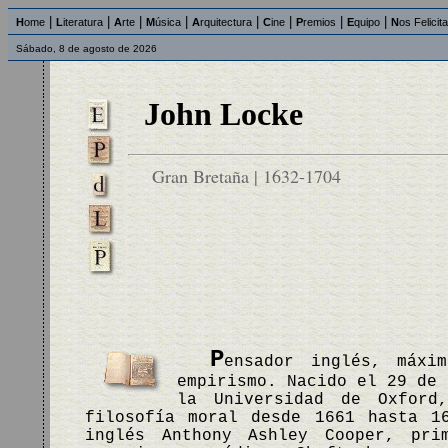
|
|
|
|
|
|
|
|
H
ome
L
iteratura
A
rte
M
úsica
A
rquitectura
C
ine
P
remios
E
quipo
N
os Felicit
Sábado, 8 de agosto de 2026
John Locke
Gran Bretaña | 1632-1704
P
ensador inglés, máxi
empirismo. Nacido el 29 de 
la Universidad de Oxford
filosofía moral desde 1661 hasta 1
inglés Anthony Ashley Cooper, pri