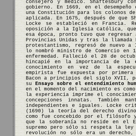
consejero y médico. Shaftesbury co
gobierno. En 1669, en el desempeño 
una Constitución para los colonos de
aplicada. En 1675, después de que S
Locke se estableció en Francia. R
oposición a la Iglesia católica, qu
esa época, pronto tuvo que regresar 
Provincias Unidas y tras la llamada 
protestantismo, regresó de nuevo a 
lo nombró ministro de Comercio en 
enfermedad. Falleció el 28 de octu
hincapié en la importancia de la 
conocimiento en vez de la especu
empirista fue expuesta por primera
Bacon a principios del siglo XVII, p
su
Ensayo sobre el entendimiento hu
en el momento del nacimiento es como
la experiencia imprime el conocimie
concepciones innatas. También ma
independientes e iguales. Locke cr
(1690) la teoría del derecho divin
como fue concebido por el filósofo 
que la soberanía no reside en el E
supremo pero sólo si respeta la ley
revolución no sólo era un derecho,