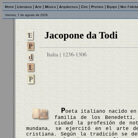
|
|
|
|
|
|
|
|
H
ome
L
iteratura
A
rte
M
úsica
A
rquitectura
C
ine
P
remios
E
quipo
N
os Felicit
Viernes, 7 de agosto de 2026
Jacopone da Todi
Italia | 1236-1306
P
oeta italiano nacido en
familia de los Benedetti,
ciudad la profesión de no
mundana, se ejercitó en el arte d
cristiana. Según la tradición se d