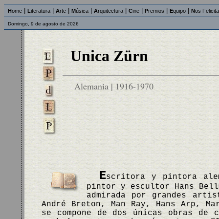
|
|
|
|
|
|
|
|
H
ome
L
iteratura
A
rte
M
úsica
A
rquitectura
C
ine
P
remios
E
quipo
N
os Felicit
Domingo, 9 de agosto de 2026
Unica Zürn
Alemania | 1916-1970
E
scritora y pintora ale
pintor y escultor Hans Bell
admirada por grandes artis
André Breton, Man Ray, Hans Arp, Ma
se compone de dos únicas obras de 