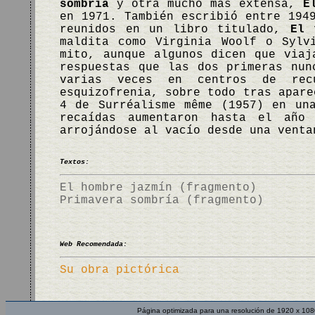
sombría
y otra mucho más extensa,
E
en 1971. También escribió entre 194
reunidos en un libro titulado,
El 
maldita como Virginia Woolf o Sylv
mito, aunque algunos dicen que viaj
respuestas que las dos primeras nun
varias veces en centros de rec
esquizofrenia, sobre todo tras apare
4 de Surréalisme même (1957) en un
recaídas aumentaron hasta el añ
arrojándose al vacío desde una vent
Textos:
El hombre jazmín (fragmento)
Primavera sombría (fragmento)
Web Recomendada:
Su obra pictórica
Página optimizada para una resolución de 1920 x 108