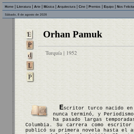
|
|
|
|
|
|
|
|
H
ome
L
iteratura
A
rte
M
úsica
A
rquitectura
C
ine
P
remios
E
quipo
N
os Felicit
Sábado, 8 de agosto de 2026
Orhan Pamuk
Turquía | 1952
E
scritor turco nacido en
nunca terminó, y Periodismo
ha pasado largas temporada
Columbia. Su carrera como escritor
publicó su primera novela hasta el 