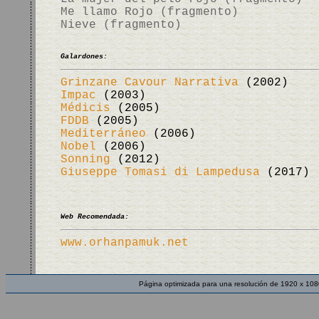
Me llamo Rojo (fragmento)
Nieve (fragmento)
Galardones:
Grinzane Cavour Narrativa
(2002)
Impac
(2003)
Médicis
(2005)
FDDB
(2005)
Mediterráneo
(2006)
Nobel
(2006)
Sonning
(2012)
Giuseppe Tomasi di Lampedusa
(2017)
Web Recomendada:
www.orhanpamuk.net
Página optimizada para una resolución de 1920 x 108