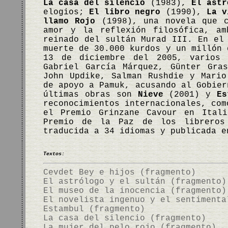
La casa del silencio
(1983),
El astr
elogios;
El libro negro
(1990),
La v
llamo Rojo
(1998), una novela que c
amor y la reflexión filosófica, am
reinado del sultán Murad III. En el
muerte de 30.000 kurdos y un millón 
13 de diciembre del 2005, varios 
Gabriel García Márquez, Günter Gra
John Updike, Salman Rushdie y Mario
de apoyo a Pamuk, acusando al Gobier
últimas obras son
Nieve
(2001) y
Es
reconocimientos internacionales, com
el Premio Grinzane Cavour en Itali
Premio de la Paz de los libreros
traducida a 34 idiomas y publicada 
Textos:
Cevdet Bey e hijos (fragmento)
El astrólogo y el sultán (fragmento)
El museo de la inocencia (fragmento)
El novelista ingenuo y el sentimenta
Estambul (fragmento)
La casa del silencio (fragmento)
La mujer del pelo rojo (fragmento)