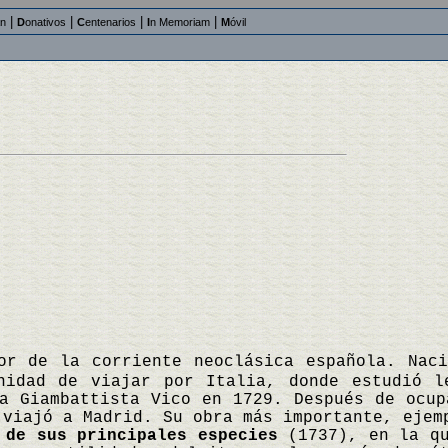
|
|
|
|
an
D
onativos
C
entenarios
I
n Memoriam
M
óvil
or de la corriente neoclásica española. Nac
nidad de viajar por Italia, donde estudió l
a Giambattista Vico en 1729. Después de ocup
 viajó a Madrid. Su obra más importante, eje
 de sus principales especies
(1737), en la qu