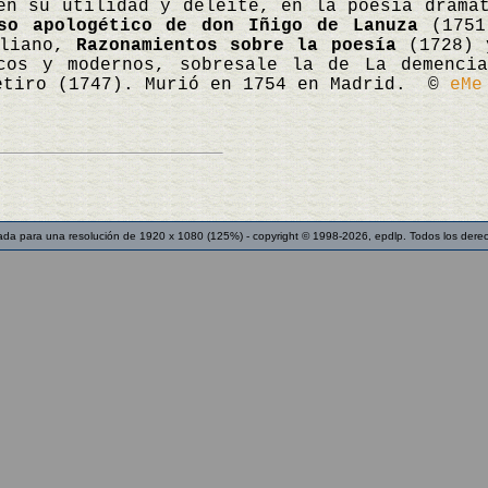
en su utilidad y deleite, en la poesía dramá
so apologético de don Iñigo de Lanuza
(1751
aliano,
Razonamientos sobre la poesía
(1728)
icos y modernos, sobresale la de La demenci
Retiro (1747). Murió en 1754 en Madrid. ©
eMe
ada para una resolución de 1920 x 1080 (125%) - copyright © 1998-2026, epdlp. Todos los dere