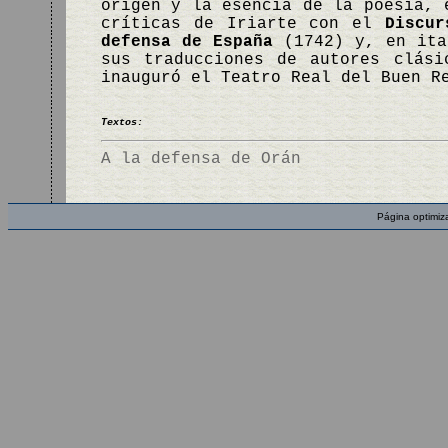
origen y la esencia de la poesía, 
críticas de Iriarte con el
Discur
defensa de España
(1742) y, en it
sus traducciones de autores clás
inauguró el Teatro Real del Buen 
Textos:
A la defensa de Orán
Página optimiz