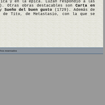
tica y en la épica. Luzán respondió a las
). Otras obras destacables son
Carta en
 y
Sueño del buen gusto
(1729). Además de
a de Tito, de Metastasio, con la que se
chos reservados