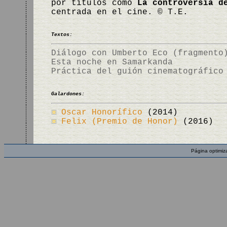
por títulos como
La controversia d
centrada en el cine. © T.E.
Textos:
Diálogo con Umberto Eco (fragmento
Esta noche en Samarkanda
Práctica del guión cinematográfico
Galardones:
Oscar Honorífico
(2014)
Felix (Premio de Honor)
(2016)
Página optimiz