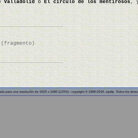
e Valladolid
o
El círculo de los mentirosos
, 
)
 (fragmento)
ada para una resolución de 1920 x 1080 (125%) - copyright © 1998-2026, epdlp. Todos los dere