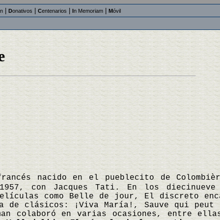
|
|
|
|
an
D
onativos
C
entenarios
I
n Memoriam
M
óvil
e
francés nacido en el pueblecito de Colombiè
1957, con Jacques Tati. En los diecinueve
elículas como Belle de jour, El discreto enc
a de clásicos: ¡Viva María!, Sauve qui peut 
man colaboró en varias ocasiones, entre ella