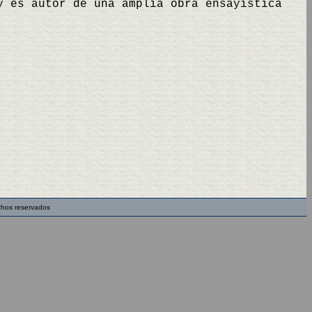
y es autor de una amplia obra ensayística
chos reservados