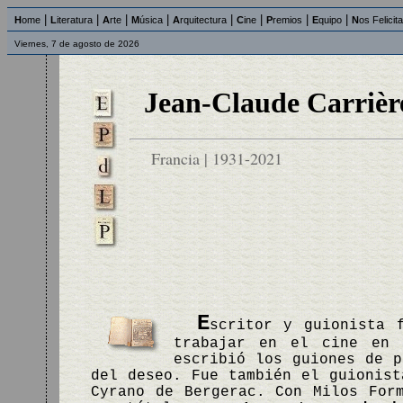
|
|
|
|
|
|
|
|
H
ome
L
iteratura
A
rte
M
úsica
A
rquitectura
C
ine
P
remios
E
quipo
N
os Felicit
Viernes, 7 de agosto de 2026
Jean-Claude Carrièr
Francia | 1931-2021
E
scritor y guionista 
trabajar en el cine en 
escribió los guiones de p
del deseo. Fue también el guionist
Cyrano de Bergerac. Con Milos For