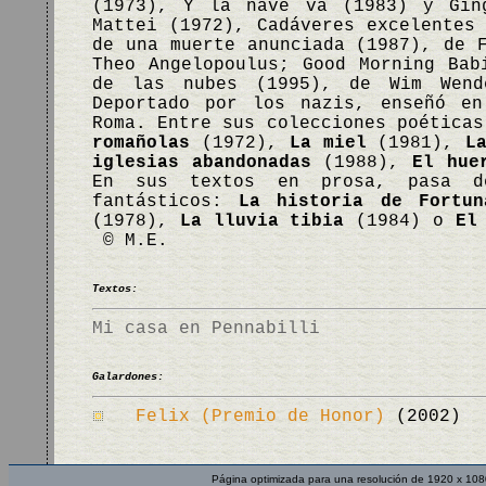
(1973), Y la nave va (1983) y Gin
Mattei (1972), Cadáveres excelentes
de una muerte anunciada (1987), de 
Theo Angelopoulus; Good Morning Bab
de las nubes (1995), de Wim Wend
Deportado por los nazis, enseñó en
Roma. Entre sus colecciones poética
romañolas
(1972),
La miel
(1981),
L
iglesias abandonadas
(1988),
El hue
En sus textos en prosa, pasa de
fantásticos:
La historia de Fortun
(1978),
La lluvia tibia
(1984) o
El
© M.E.
Textos:
Mi casa en Pennabilli
Galardones:
Felix (Premio de Honor)
(2002)
Página optimizada para una resolución de 1920 x 108