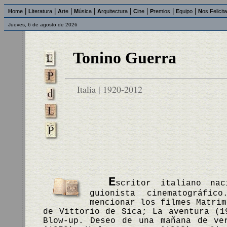
|
|
|
|
|
|
|
|
H
ome
L
iteratura
A
rte
M
úsica
A
rquitectura
C
ine
P
remios
E
quipo
N
os Felicit
Jueves, 6 de agosto de 2026
Tonino Guerra
Italia | 1920-2012
E
scritor italiano na
guionista cinematográfi
mencionar los filmes Matrim
de Vittorio de Sica; La aventura (1
Blow-up. Deseo de una mañana de ve