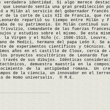
u verdadera identidad. Si algo merece desta
r que Leonardo sentía una gran predilección p
só a Milán al servicio del gobernador francés
or de la corte de Luis XII de Francia, que re
Leonardo repartió su tiempo entre Milán y F
daba de su patrimonio. En Milán continuó sus
 Trivulzio, comandante de las fuerzas frances
bujos y estudios sobre el mismo. De esta mis
, la Virgen y el Niño (c. 1506-1513, Louvre,
ano de Medici, hermano del papa León X. Se a
nte de experimentos científicos y técnicos. 
imos años en el castillo de Cloux, cerca de 
los proyectos escultóricos de Leonardo fue
a través de sus dibujos. Idénticas considerac
tectónicos, demuestra maestría en la compos
onocimiento de la antigüedad romana. Un c
ampos de la ciencia, un innovador en el terre
lo de Homo universalis. © M.E.