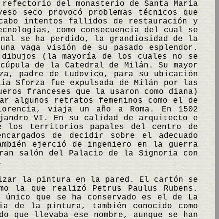
 refectorio del monasterio de Santa Maria
yeso seco provocó problemas técnicos que
cabo intentos fallidos de restauración y
ecnologías, como consecuencia del cual se
inal se ha perdido, la grandiosidad de la
 una vaga visión de su pasado esplendor.
 dibujos (la mayoría de los cuales no se
 cúpula de la Catedral de Milán. Su mayor
za, padre de Ludovico, para su ubicación
lia Sforza fue expulsada de Milán por las
ueros franceses que la usaron como diana)
ar algunos retratos femeninos como el de
lorencia, viaja un año a Roma. En 1502
jandro VI. En su calidad de arquitecto e
e los territorios papales del centro de
ncargados de decidir sobre el adecuado
ambién ejerció de ingeniero en la guerra
ran salón del Palacio de la Signoria con
.
izar la pintura en la pared. El cartón se
mo la que realizó Petrus Paulus Rubens.
l único que se ha conservado es el de La
ia de la pintura, también conocido como
do que llevaba ese nombre, aunque se han