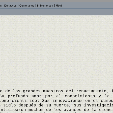
|
|
|
|
an
D
onativos
C
entenarios
I
n Memoriam
M
óvil
no de los grandes maestros del renacimiento, 
 Su profundo amor por el conocimiento y la
como científico. Sus innovaciones en el camp
n siglo después de su muerte, sus investigaci
anticiparon muchos de los avances de la cienc