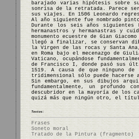
barajado varias hipótesis sobre s
sonrisa de la retratada. Parece se
sus viajes. En 1506 Leonardo regre
Al año siguiente fue nombrado pint
Durante los seis años siguientes 
hermanastros y hermanastras y cui
monumento ecuestre de Gian Giacomo
llegó a finalizar, se conservan di
la Virgen de las rocas y Santa Ana
en Roma bajo el mecenazgo de Giuli
Vaticano, ocupándose fundamentalme
de Francisco I, donde pasó sus últ
1519. A causa de que ninguno de 
tridimensional sólo puede hacerse 
Sin embargo, en sus dibujos arqui
fundamentalmente, un profundo c
descubridor en la mayoría de los c
quizá más que ningún otro, el títu
Textos:
Frases
Soneto moral
Tratado de la Pintura (fragmento)