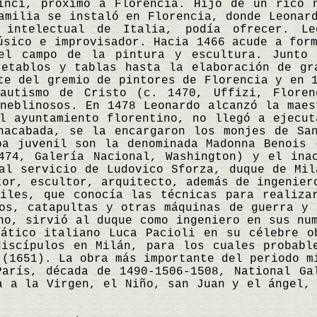
inci, próximo a Florencia. Hijo de un rico 
amilia se instaló en Florencia, donde Leonar
 intelectual de Italia, podía ofrecer. Le
úsico e improvisador. Hacia 1466 acude a for
el campo de la pintura y escultura. Junto 
retablos y tablas hasta la elaboración de gr
te del gremio de pintores de Florencia y en 
autismo de Cristo (c. 1470, Uffizi, Floren
neblinosos. En 1478 Leonardo alcanzó la maes
l ayuntamiento florentino, no llegó a ejecut
nacabada, se la encargaron los monjes de Sa
pa juvenil son la denominada Madonna Benois 
474, Galería Nacional, Washington) y el ina
al servicio de Ludovico Sforza, duque de Mil
tor, escultor, arquitecto, además de ingenier
tiles, que conocía las técnicas para realiza
os, catapultas y otras máquinas de guerra y 
ho, sirvió al duque como ingeniero en sus nu
mático italiano Luca Pacioli en su célebre o
discípulos en Milán, para los cuales probabl
(1651). La obra más importante del periodo m
París, década de 1490-1506-1508, National Ga
a a la Virgen, el Niño, san Juan y el ángel,