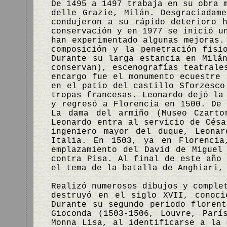
De 1495 a 1497 trabaja en su obra 
delle Grazie, Milán. Desgraciadam
condujeron a su rápido deterioro 
conservación y en 1977 se inició u
han experimentado algunas mejoras.
composición y la penetración fisi
Durante su larga estancia en Milá
conservan), escenografías teatrale
encargo fue el monumento ecuestre 
en el patio del castillo Sforzesco
tropas francesas. Leonardo dejó la
y regresó a Florencia en 1500. De 
La dama del armiño (Museo Czarto
Leonardo entra al servicio de Césa
ingeniero mayor del duque, Leona
Italia. En 1503, ya en Florencia
emplazamiento del David de Miguel
contra Pisa. Al final de este año 
el tema de la batalla de Anghiari,
Realizó numerosos dibujos y comple
destruyó en el siglo XVII, conoci
Durante su segundo periodo floren
Gioconda (1503-1506, Louvre, Parí
Monna Lisa, al identificarse a la 