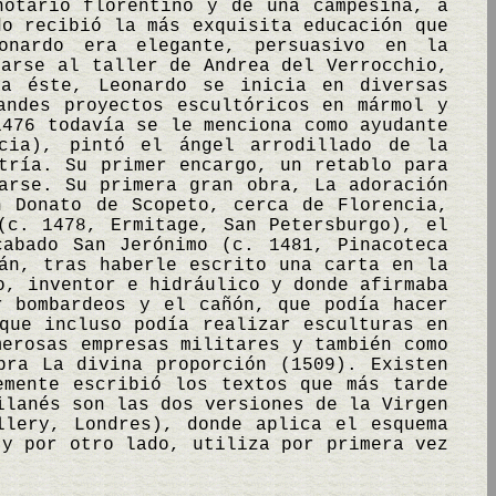
notario florentino y de una campesina, a
do recibió la más exquisita educación que
onardo era elegante, persuasivo en la
marse al taller de Andrea del Verrocchio,
a éste, Leonardo se inicia en diversas
andes proyectos escultóricos en mármol y
1476 todavía se le menciona como ayudante
cia), pintó el ángel arrodillado de la
tría. Su primer encargo, un retablo para
arse. Su primera gran obra, La adoración
n Donato de Scopeto, cerca de Florencia,
(c. 1478, Ermitage, San Petersburgo), el
cabado San Jerónimo (c. 1481, Pinacoteca
án, tras haberle escrito una carta en la
o, inventor e hidráulico y donde afirmaba
r bombardeos y el cañón, que podía hacer
que incluso podía realizar esculturas en
merosas empresas militares y también como
bra La divina proporción (1509). Existen
emente escribió los textos que más tarde
ilanés son las dos versiones de la Virgen
llery, Londres), donde aplica el esquema
 y por otro lado, utiliza por primera vez