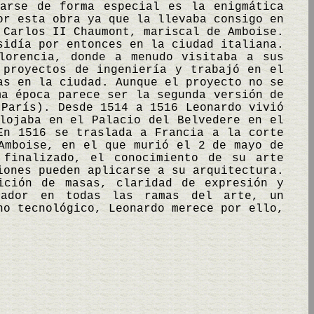
carse de forma especial es la enigmática
or esta obra ya que la llevaba consigo en
 Carlos II Chaumont, mariscal de Amboise.
sidía por entonces en la ciudad italiana.
lorencia, donde a menudo visitaba a sus
 proyectos de ingeniería y trabajó en el
as en la ciudad. Aunque el proyecto no se
ma época parece ser la segunda versión de
 París). Desde 1514 a 1516 Leonardo vivió
lojaba en el Palacio del Belvedere en el
En 1516 se traslada a Francia a la corte
Amboise, en el que murió el 2 de mayo de
 finalizado, el conocimiento de su arte
iones pueden aplicarse a su arquitectura.
ición de masas, claridad de expresión y
reador en todas las ramas del arte, un
no tecnológico, Leonardo merece por ello,