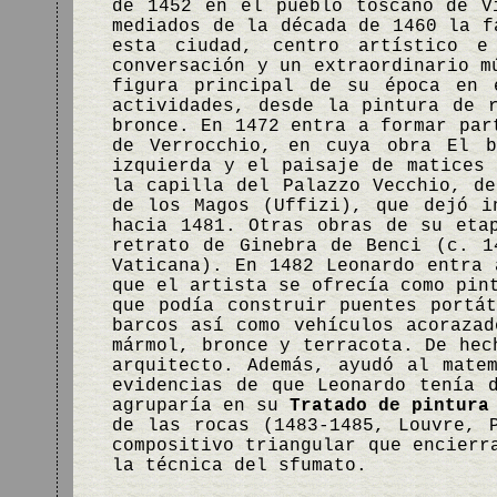
de 1452 en el pueblo toscano de V
mediados de la década de 1460 la f
esta ciudad, centro artístico e
conversación y un extraordinario m
figura principal de su época en 
actividades, desde la pintura de 
bronce. En 1472 entra a formar par
de Verrocchio, en cuya obra El b
izquierda y el paisaje de matices 
la capilla del Palazzo Vecchio, de
de los Magos (Uffizi), que dejó i
hacia 1481. Otras obras de su eta
retrato de Ginebra de Benci (c. 1
Vaticana). En 1482 Leonardo entra 
que el artista se ofrecía como pin
que podía construir puentes portá
barcos así como vehículos acorazad
mármol, bronce y terracota. De hec
arquitecto. Además, ayudó al mate
evidencias de que Leonardo tenía 
agruparía en su
Tratado de pintura
de las rocas (1483-1485, Louvre, 
compositivo triangular que encierr
la técnica del sfumato.