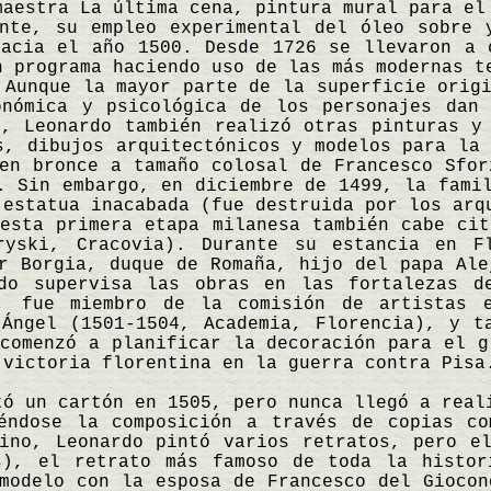
maestra La última cena, pintura mural para el
ente, su empleo experimental del óleo sobre 
hacia el año 1500. Desde 1726 se llevaron a 
n programa haciendo uso de las más modernas t
 Aunque la mayor parte de la superficie orig
onómica y psicológica de los personajes dan
n, Leonardo también realizó otras pinturas y
s, dibujos arquitectónicos y modelos para la
en bronce a tamaño colosal de Francesco Sfor
. Sin embargo, en diciembre de 1499, la fami
 estatua inacabada (fue destruida por los arq
esta primera etapa milanesa también cabe cit
ryski, Cracovia). Durante su estancia en F
r Borgia, duque de Romaña, hijo del papa Ale
rdo supervisa las obras en las fortalezas d
, fue miembro de la comisión de artistas e
 Ángel (1501-1504, Academia, Florencia), y t
comenzó a planificar la decoración para el g
 victoria florentina en la guerra contra Pisa
tó un cartón en 1505, pero nunca llegó a real
éndose la composición a través de copias co
tino, Leonardo pintó varios retratos, pero e
s), el retrato más famoso de toda la histor
modelo con la esposa de Francesco del Giocon