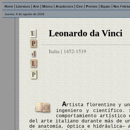
|
|
|
|
|
|
|
|
H
ome
L
iteratura
A
rte
M
úsica
A
rquitectura
C
ine
P
remios
E
quipo
N
os Felicit
Jueves, 6 de agosto de 2026
Leonardo da Vinci
Italia | 1452-1519
A
rtista florentino y u
ingeniero y científico.
comportamiento artístico 
del arte italiano durante más de u
de anatomía, óptica e hidráulica— 