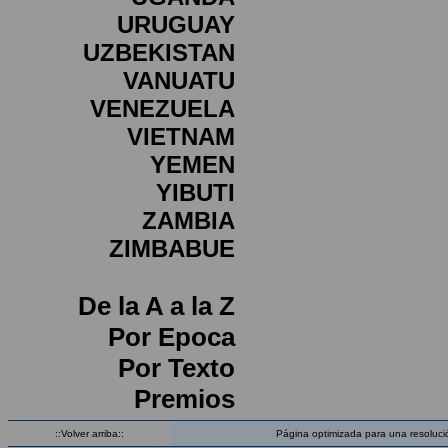
URUGUAY
UZBEKISTAN
VANUATU
VENEZUELA
VIETNAM
YEMEN
YIBUTI
ZAMBIA
ZIMBABUE
De la A a la Z
Por Epoca
Por Texto
Premios
::Volver arriba::
Página optimizada para una resoluci