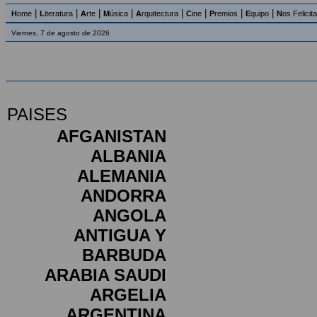
|
|
|
|
|
|
|
|
H
ome
L
iteratura
A
rte
M
úsica
A
rquitectura
C
ine
P
remios
E
quipo
N
os Felicit
Viernes, 7 de agosto de 2026
PAISES
AFGANISTAN
ALBANIA
ALEMANIA
ANDORRA
ANGOLA
ANTIGUA Y
BARBUDA
ARABIA SAUDI
ARGELIA
ARGENTINA