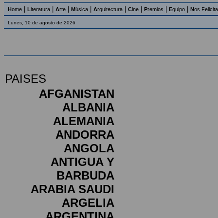
|
|
|
|
|
|
|
|
H
ome
L
iteratura
A
rte
M
úsica
A
rquitectura
C
ine
P
remios
E
quipo
N
os Felicit
Lunes, 10 de agosto de 2026
PAISES
AFGANISTAN
ALBANIA
ALEMANIA
ANDORRA
ANGOLA
ANTIGUA Y
BARBUDA
ARABIA SAUDI
ARGELIA
ARGENTINA