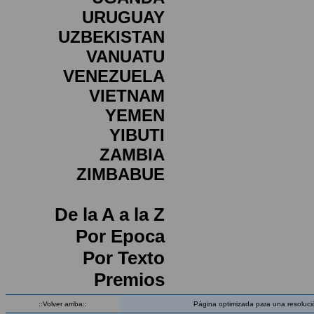
URUGUAY
UZBEKISTAN
VANUATU
VENEZUELA
VIETNAM
YEMEN
YIBUTI
ZAMBIA
ZIMBABUE
De la A a la Z
Por Epoca
Por Texto
Premios
::Volver arriba::
Página optimizada para una resoluci