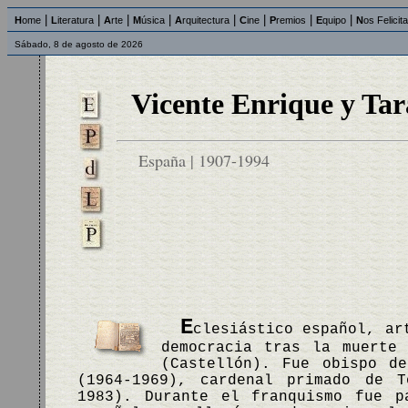
|
|
|
|
|
|
|
|
H
ome
L
iteratura
A
rte
M
úsica
A
rquitectura
C
ine
P
remios
E
quipo
N
os Felicit
Sábado, 8 de agosto de 2026
Vicente Enrique y Ta
España | 1907-1994
E
clesiástico español, ar
democracia tras la muerte 
(Castellón). Fue obispo de
(1964-1969), cardenal primado de T
1983). Durante el franquismo fue p