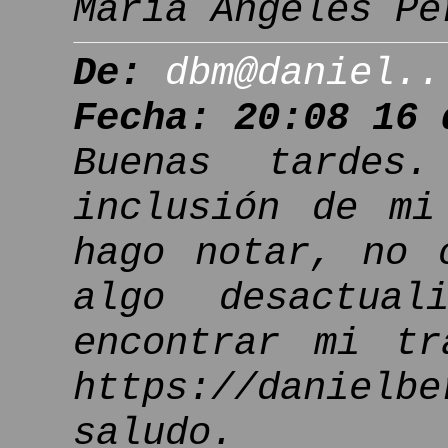
María Ángeles Pé
De:
dbm@daniel..
Fecha: 20:08 16 
Buenas tardes
inclusión de mi
hago notar, no 
algo desactua
encontrar mi tr
https://danielb
saludo.