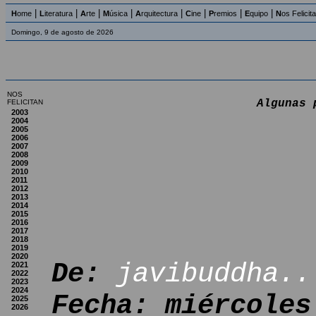
|
|
|
|
|
|
|
|
H
ome
L
iteratura
A
rte
M
úsica
A
rquitectura
C
ine
P
remios
E
quipo
N
os Felicit
Domingo, 9 de agosto de 2026
NOS
Algunas 
FELICITAN
2003
2004
2005
2006
2007
2008
2009
2010
2011
2012
2013
2014
2015
2016
2017
2018
2019
2020
De:
javibuddha..
2021
2022
2023
2024
Fecha: miércoles
2025
2026