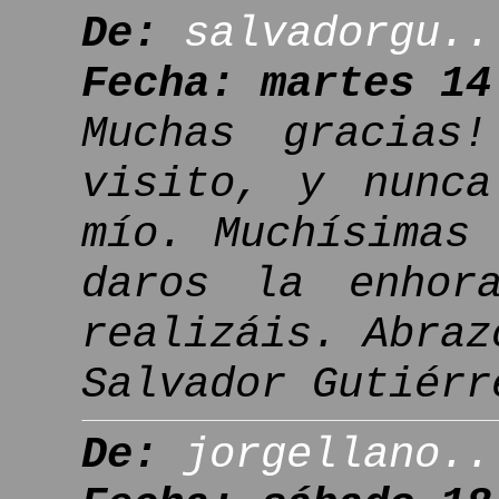
De:
salvadorgu..
Fecha: martes 14
Muchas gracias
visito, y nunca
mío. Muchísimas
daros la enhor
realizáis. Abraz
Salvador Gutiérr
De:
jorgellano..