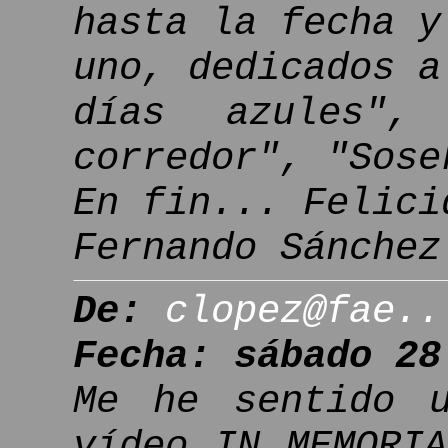
hasta la fecha y
uno, dedicados a
días azules",
corredor", "Sose
En fin... Felici
Fernando Sánchez
De:
clopez@fae..
Fecha: sábado 28
Me he sentido u
vídeo IN MEMORI