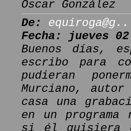
Óscar González
De:
equiroga@g..
Fecha: jueves 02
Buenos días, es
escribo para co
pudieran pone
Murciano, autor
casa una grabac
en un programa 
si él quisiera 