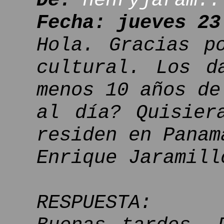
De:
henryjaram..
Fecha: jueves 23
Hola. Gracias p
cultural. Los d
menos 10 años de
al día? Quisier
residen en Panam
Enrique Jaramill
RESPUESTA: