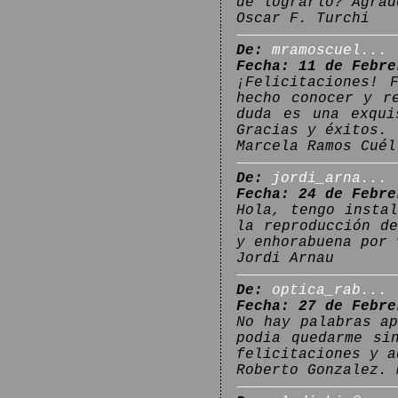
de lograrlo? Agrad
Oscar F. Turchi
De:
mramoscuel...
Fecha: 11 de Febre
¡Felicitaciones! 
hecho conocer y r
duda es una exqui
Gracias y éxitos.
Marcela Ramos Cuél
De:
jordi_arna...
Fecha: 24 de Febre
Hola, tengo insta
la reproducción d
y enhorabuena por 
Jordi Arnau
De:
optica_rab...
Fecha: 27 de Febre
No hay palabras a
podia quedarme si
felicitaciones y a
Roberto Gonzalez. 