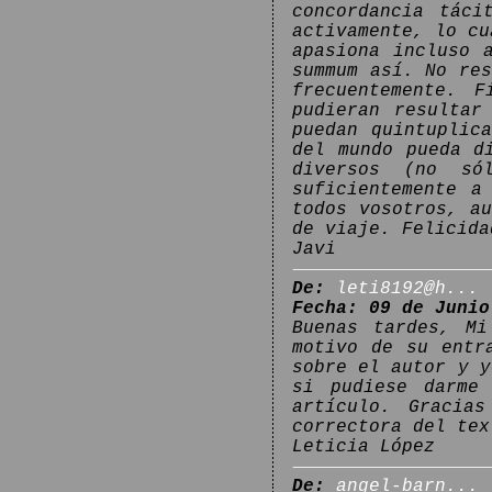
concordancia táci
activamente, lo cu
apasiona incluso 
summum así. No re
frecuentemente. 
pudieran resultar
puedan quintuplic
del mundo pueda d
diversos (no só
suficientemente a
todos vosotros, a
de viaje. Felicida
Javi
De:
leti8192@h...
Fecha: 09 de Junio
Buenas tardes, Mi
motivo de su entr
sobre el autor y y
si pudiese darme
artículo. Gracia
correctora del tex
Leticia López
De:
angel-barn...