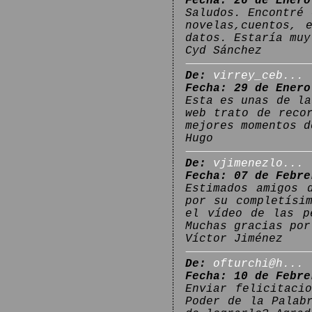
Fecha: 26 de Enero
Saludos. Encontré 
novelas,cuentos, 
datos. Estaría muy
Cyd Sánchez
De:
virrey_ceb...
Fecha: 29 de Enero
Esta es unas de la
web trato de reco
mejores momentos d
Hugo
De:
vjimenezlo...
Fecha: 07 de Febre
Estimados amigos 
por su completísi
el vídeo de las p
Muchas gracias por
Víctor Jiménez
De:
ofturchi@h...
Fecha: 10 de Febre
Enviar felicitaci
Poder de la Palab