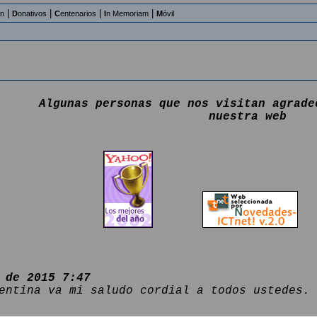
|
|
|
|
an
D
onativos
C
entenarios
I
n Memoriam
M
óvil
Algunas personas que nos visitan agrade
nuestra web
 de 2015 7:47
entina va mi saludo cordial a todos ustedes.