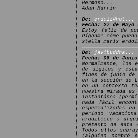
Hermoso...
Adan Marrin
De:
erdoiz@hot...
Fecha: 27 de Mayo 
Estoy feliz de po
Díganme cómo puedo
stella maris erdoi
De:
javibuddha...
Fecha: 08 de Junio
Normalmente, los 
de dígitos y esta
fines de junio de
en la sección de L
en un contexto te
nuestra mirada es
instantánea (permí
nada fácil encont
especializadas en
período vacacion
arquitecto o arqu
pretexto de esta 
Todos ellos subra
(alguien nombró 