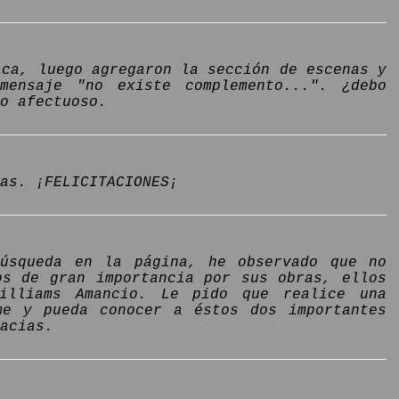
ica, luego agregaron la sección de escenas y
ensaje "no existe complemento...". ¿debo
o afectuoso.
as. ¡FELICITACIONES¡
búsqueda en la página, he observado que no
os de gran importancia por sus obras, ellos
illiams Amancio. Le pido que realice una
me y pueda conocer a éstos dos importantes
racias.