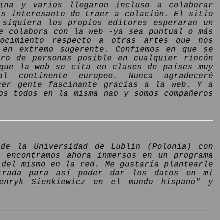
ina y varios llegaron incluso a colaborar
ás interesante de traer a colación. El sitio
 siquiera los propios editores esperaran un
e colabora con la web -ya sea puntual o más
nocimiento respecto a otras artes que nos
 en extremo sugerente. Confiemos en que se
ero de personas posible en cualquier rincón
 que la web se cita en clases de países muy
l continente europeo. Nunca agradeceré
cer gente fascinante gracias a la web. Y a
os todos en la misma nao y somos compañeros
de la Universidad de Lublin (Polonia) con
s encontramos ahora inmersos en un programa
 del mismo en la red. Me gustaría plantearle
trada para así poder dar los datos en mi
enryk Sienkiewicz en el mundo hispano" y