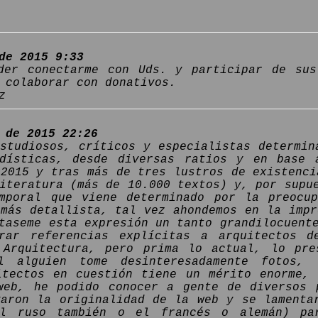
de 2015 9:33
der conectarme con Uds. y participar de sus
 colaborar con donativos.
z
 de 2015 22:26
estudiosos, críticos y especialistas determin
dísticas, desde diversas ratios y en base 
 2015 y tras más de tres lustros de existenci
iteratura (más de 10.000 textos) y, por supu
mporal que viene determinado por la preocu
 más detallista, tal vez ahondemos en la impr
taseme esta expresión un tanto grandilocuent
rar referencias explícitas a arquitectos d
 Arquitectura, pero prima lo actual, lo pr
al alguien tome desinteresadamente fotos
itectos en cuestión tiene un mérito enorme,
web, he podido conocer a gente de diversos 
yaron la originalidad de la web y se lamenta
el ruso también o el francés o alemán) pa