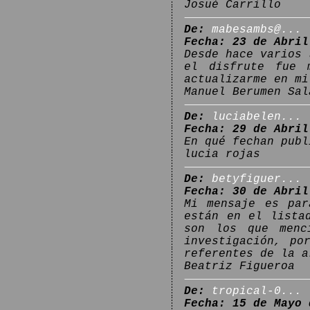
Josué Carrillo
De:
mabesambs@...
Fecha: 23 de Abril
Desde hace varios 
el disfrute fue 
actualizarme en mi
Manuel Berumen Sal
De:
luciabelen...
Fecha: 29 de Abril
En qué fechan publ
lucia rojas
De:
betyfiguer...
Fecha: 30 de Abril
Mi mensaje es par
están en el lista
son los que menc
investigación, po
referentes de la a
Beatriz Figueroa
De:
tropical-0...
Fecha: 15 de Mayo 