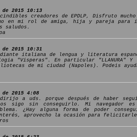
 de 2015 10:13
scindibles creadores de EPDLP, Disfruto mucho
mo en mi rol de amiga, hija y pareja para i
s saludos.
oa
 de 2015 10:31
udiante italiana de lengua y literatura espan
logia "Visperas". En particular "LLANURA" Y
bliotecas de mi ciudad (Napoles). Podeis ayud
 de 2015 4:08
dirijo a uds. porque después de haber segu
ios sigo sin conseguirlo. Mi navegador es
oblema. ¿Hay alguna forma de poder consegu
nterés, aprovecho la ocasión para felicitarle
ros