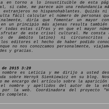
ta en torno a lo insustituible de esta pág
al, si cabe, me parece aún una redundancia m
a extranjeros no hispanohablantes. Quizás ni
sulta fácil calcular el número de personas qu
Finalmente, diría que fomentar un mayor co
 en un principio más ajenas resulta también
ar todas estas cifras y en que el mayor núm
isfrutar de este crisol cultural. Me consta
lo de ámbito latino) ni circunscritos a
 los editores el hecho de haber podido cono
unque no nos conozcamos personalmente, viajam
des y gracias.
 de 2015 3:20
 nombre es Leticia y me dirijo a usted des
ada sobre Hernyk Sienkiewicz en su blog. No
o me encargo del artículo sobre la aparición
 el nombre y apellidos del autor de la en
s por la web. Coordinadora del proyecto "H
to completo.