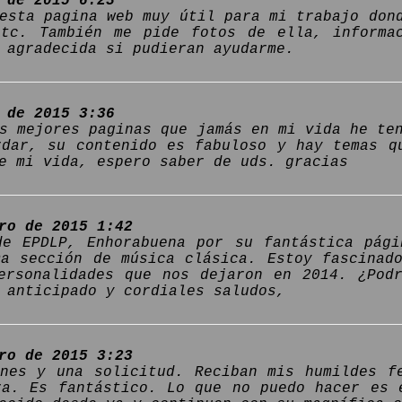
 de 2015 6:23
esta pagina web muy útil para mi trabajo don
etc. También me pide fotos de ella, informa
 agradecida si pudieran ayudarme.
 de 2015 3:36
s mejores paginas que jamás en mi vida he te
rdar, su contenido es fabuloso y hay temas q
e mi vida, espero saber de uds. gracias
ro de 2015 1:42
de EPDLP, Enhorabuena por su fantástica pág
ma sección de música clásica. Estoy fascinad
ersonalidades que nos dejaron en 2014. ¿Pod
 anticipado y cordiales saludos,
ro de 2015 3:23
ones y una solicitud. Reciban mis humildes f
ra. Es fantástico. Lo que no puedo hacer es 