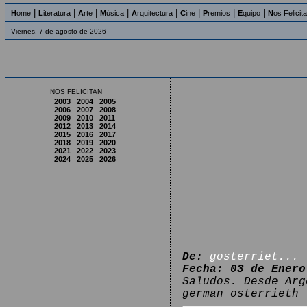
|
|
|
|
|
|
|
|
H
ome
L
iteratura
A
rte
M
úsica
A
rquitectura
C
ine
P
remios
E
quipo
N
os Felicit
Viernes, 7 de agosto de 2026
NOS FELICITAN
2003
2004
2005
2006
2007
2008
2009
2010
2011
2012
2013
2014
2015
2016
2017
2018
2019
2020
2021
2022
2023
2024
2025
2026
De:
gosterriet...
Fecha: 03 de Enero
Saludos. Desde Arg
german osterrieth