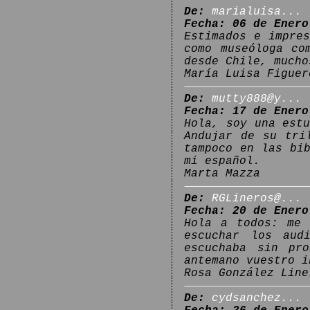
De:
marialuisa...
Fecha: 06 de Enero
Estimados e impre
como museóloga co
desde Chile, mucho
María Luisa Figuer
De:
mutty888@y...
Fecha: 17 de Enero
Hola, soy una est
Andujar de su tri
tampoco en las bi
mi español.
Marta Mazza
De:
RGLineros@...
Fecha: 20 de Enero
Hola a todos: me 
escuchar los aud
escuchaba sin pr
antemano vuestro i
Rosa González Line
De:
cydsanchez...