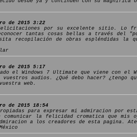
ecido desde ya y continuen con su magnífica o
ro de 2015 3:22
Felicitaciones por su excelente sitio. Lo f
econocer tantas cosas bellas a través del "p
sita recopilación de obras espléndidas la q
lar
ro de 2015 5:17
lado el Windows 7 Ultimate que viene con el W
e vuestros audios. ¿Qué debo hacer? ¿tengo qu
vuestra web.
ro de 2015 18:54
propiadas para expresar mi admiracion por est
n comunicar la felicidad cromatica que mis 
dmiracion a los creadores de esta pagina. Ate
México