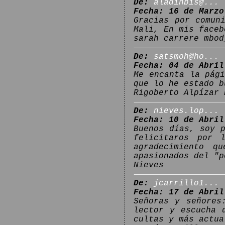
De:
aladinbis@...
Fecha: 16 de Marzo
Gracias por comun
Mali, En mis faceb
sarah carrere mbod
De:
satsmoh@ho...
Fecha: 04 de Abril
Me encanta la pág
que lo he estado b
Rigoberto Alpízar 
De:
nieves.lop...
Fecha: 10 de Abril
Buenos días, soy 
felicitaros por 
agradecimiento q
apasionados del "p
Nieves
De:
jcarrillo1...
Fecha: 17 de Abril
Señoras y señores
lector y escucha 
cultas y más actua