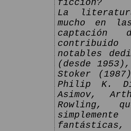
ficción?
La literatu
mucho en la
captación 
contribuido
notables ded
(desde 1953),
Stoker (1987
Philip K. D
Asimov, Ar
Rowling, 
simplemente
fantásticas, 