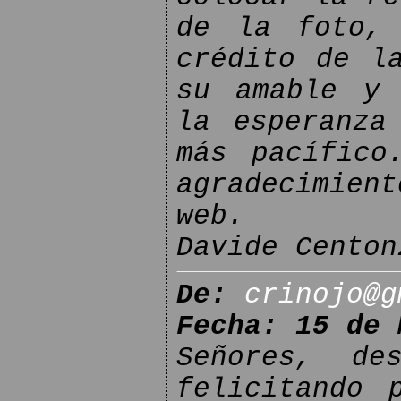
de la foto,
crédito de l
su amable y 
la esperanza
más pacífico
agradecimien
web.
Davide Centon
De:
crinojo@g
Fecha: 15 de 
Señores, de
felicitando 