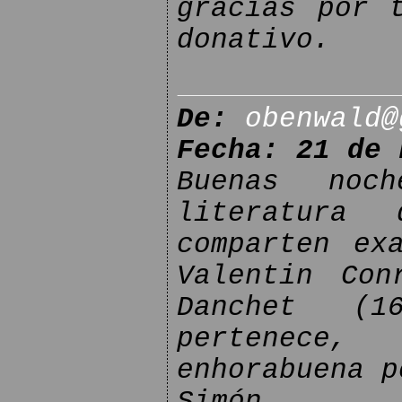
gracias por 
donativo.
De:
obenwald@
Fecha: 21 de 
Buenas noc
literatura
comparten ex
Valentin Con
Danchet (1
pertenece,
enhorabuena p
Simón