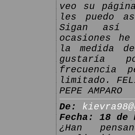
veo su págin
les puedo as
Sigan así 
ocasiones he
la medida de
gustaría 
frecuencia 
limitado. FEL
PEPE AMPARO
De:
kievra98@
Fecha: 18 de 
¿Han pensa