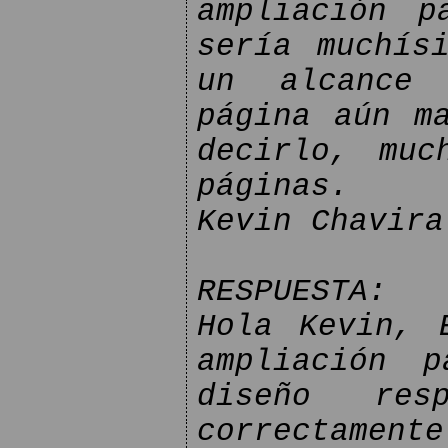
ampliación p
sería muchís
un alcance 
página aún m
decirlo, muc
páginas.
Kevin Chavira
RESPUESTA:
Hola Kevin, 
ampliación 
diseño res
correctamente