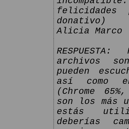
incompatible.
felicidades
donativo)
Alicia Marco
RESPUESTA:
archivos so
pueden escuc
así como e
(Chrome 65%,
son los más u
estás util
deberías ca