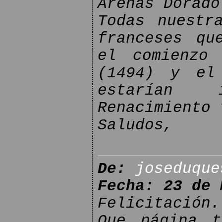
Arenas Dorado
Todas nuestr
franceses qu
el comienzo
(1494) y el
estarían 
Renacimiento 
Saludos,
De:
joseduque
Fecha: 23 de 
Felicitación.
Que página t